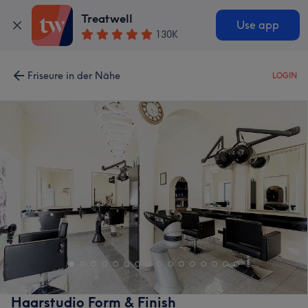
Treatwell
Use app
130K
Friseure in der Nähe
LOGIN
Haarstudio Form & Finish