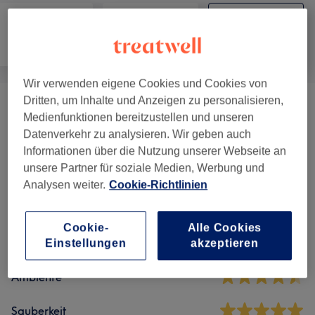
Nägel
Gesicht
Körper
Wir verwenden eigene Cookies und Cookies von
Dritten, um Inhalte und Anzeigen zu personalisieren,
Körperbehandlungen
(
1
)
ab 30 €
Medienfunktionen bereitzustellen und unseren
Datenverkehr zu analysieren. Wir geben auch
Informationen über die Nutzung unserer Webseite an
Salonbewertungen
unsere Partner für soziale Medien, Werbung und
Analysen weiter.
Cookie-Richtlinien
4,7
Cookie-
Alle Cookies
116 Bewertungen
Einstellungen
akzeptieren
Ambiente
Sauberkeit