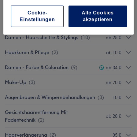
Gesichtsbehandlungen
(
10
)
ab 50 €
Cookie-
Alle Cookies
Einstellungen
akzeptieren
Zahnaufhellung
(
1
)
45 €
Damen - Haarschnitte & Stylings
(
10
)
ab 25 €
Haarkuren & Pflege
(
2
)
ab 10 €
Damen - Farbe & Coloration
(
9
)
ab 34 €
Make-Up
(
3
)
ab 70 €
Augenbrauen & Wimpernbehandlungen
(
3
)
10 €
Gesichtshaarentfernung Mit
ab 28 €
Fadentechnik
(
2
)
Haarverlängerung
(
2
)
35 €