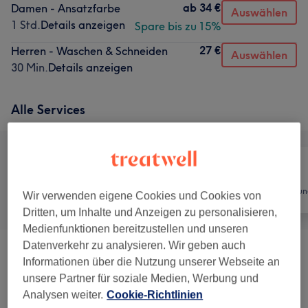
ab
34 €
Damen - Ansatzfarbe
Auswählen
1 Std.
Details anzeigen
Spare bis zu 15%
27 €
Herren - Waschen & Schneiden
Auswählen
30 Min.
Details anzeigen
Alle Services
Alle
Friseur
Haarentfernun
Wir verwenden eigene Cookies und Cookies von
Dritten, um Inhalte und Anzeigen zu personalisieren,
Medienfunktionen bereitzustellen und unseren
Datenverkehr zu analysieren. Wir geben auch
Herren - Haarschnitte & Stylings
(
4
)
ab 15 €
Informationen über die Nutzung unserer Webseite an
unsere Partner für soziale Medien, Werbung und
Kinder - Haarschnitte & Stylings
(
10
)
ab 5 €
Analysen weiter.
Cookie-Richtlinien