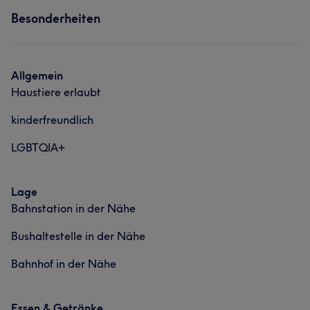
Besonderheiten
Portfolio
Friseur
Gesicht
Portfolio
Allgemein
Haustiere erlaubt
kinderfreundlich
LGBTQIA+
Lage
Bahnstation in der Nähe
Bushaltestelle in der Nähe
Bahnhof in der Nähe
Essen & Getränke