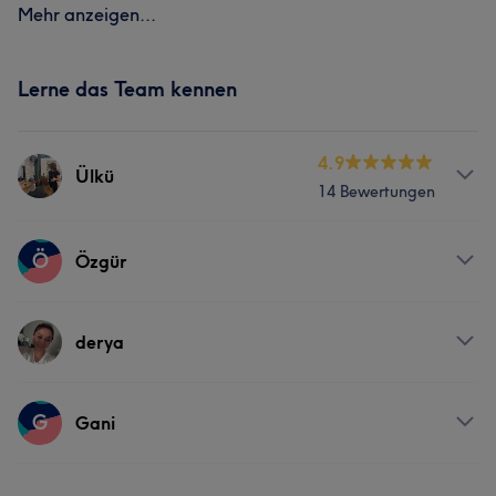
Mehr anzeigen...
Lerne das Team kennen
4.9
Ülkü
14 Bewertungen
Services
Ö
Özgür
Friseur
Gesicht
Haarentfernung
Services
derya
Portfolio
Gesicht
Kosmetische Zahnmedizin
Services
G
Gani
Portfolio
Gesicht
Kosmetische Zahnmedizin
Services