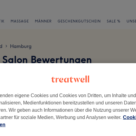
IK
MASSAGE
MÄNNER
GESCHENKGUTSCHEIN
SALE %
UNS
d
Hamburg
>
r Salon Bewertungen
rg
en
enden eigene Cookies und Cookies von Dritten, um Inhalte un
nalisieren, Medienfunktionen bereitzustellen und unseren Date
ren. Wir geben auch Informationen über die Nutzung unserer W
ch geschrieben.
artner für soziale Medien, Werbung und Analysen weiter.
Cooki
Ambiente
Se
ien