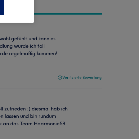
n
wohl gefühlt und kann es
lung wurde ich toll
werde regelmäßig kommen!
Verifizierte Bewertung
l zufrieden :) diesmal hab ich
n lassen und bin rundum
ank an das Team Haarmonie58