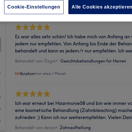
Sauberkeit
Cookie-Einstellungen
Alle Cookies akzeptiere
Es war alles sehr schön! Ich habe mich von Anfang an 
jedem nur empfehlen. Von Anfang bis Ende der Behand
behandelt und kann es jedem/r nur empfehlen. Ich 
Behandelt von Özgür
•
Gesichtsbehandlungen für Herren
9
Ibrahim
•
vor etwa 1 Monat
2
0
Ich war erneut bei Haarmonie58 und bin wie immer vol
0
eine kosmetische Behandlung (Zahnbleaching) mache
zufrieden :) Kann ich nur weiterempfehlen. Vielen D
0
Behandelt von derya
•
Zahnaufhellung