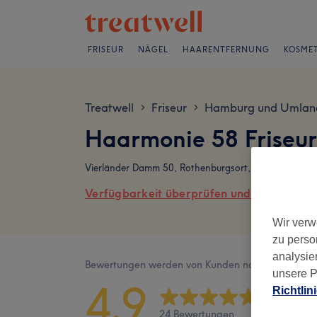
FRISEUR
NÄGEL
HAARENTFERNUNG
KOSMET
Treatwell
Friseur
Hamburg und Umlan
>
>
Haarmonie 58 Friseu
Vierländer Damm 50, Rothenburgsort, 20539 Hambu
Verfügbarkeit überprüfen und online buch
Wir verw
zu perso
analysie
Bewertungen werden von Kunden nach ihrem Besu
unsere P
4,9
Richtlin
24 Bewertungen