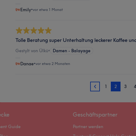
Emily
•
vor etwa 1 Monat
Tolle Beratung super Unterhaltung leckerer Kaffee un
Gestylt von Ülkü
•
Damen - Balayage
Danae
•
vor etwa 2 Monaten
1
2
3
1
ecke
Geschäftspartner
ment Guide
Partner werden