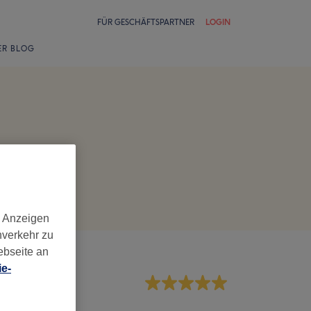
FÜR GESCHÄFTSPARTNER
LOGIN
ER BLOG
d Anzeigen
nverkehr zu
ebseite an
e-
rvice