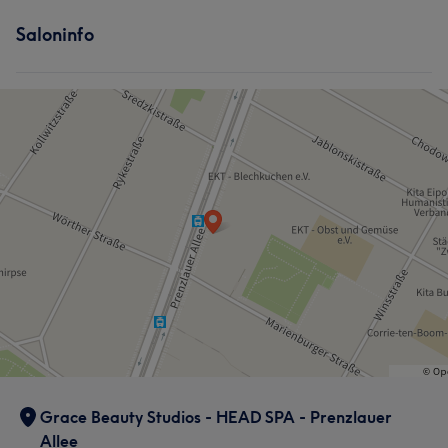
Saloninfo
Was unsere Kunden über Team2.1 sagen
Kompetent
8
Effizient
6
Professionell
5
Talentiert
5
Grace Beauty Studios - HEAD SPA - Prenzlauer
Allee