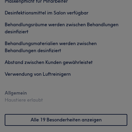
Maskenpflicht für Mitarbeiter
Desinfektionsmittel im Salon verfügbar
Behandlungsräume werden zwischen Behandlungen
desinfiziert
Behandlungsmaterialien werden zwischen
Was unsere Kunden über Team2.2 sagen
Behandlungen desinfiziert
Abstand zwischen Kunden gewährleistet
Professionell
14
Talentiert
8
Gründlich
8
Kompetent
5
Verwendung von Luftreinigern
Allgemein
Haustiere erlaubt
Alle 19 Besonderheiten anzeigen