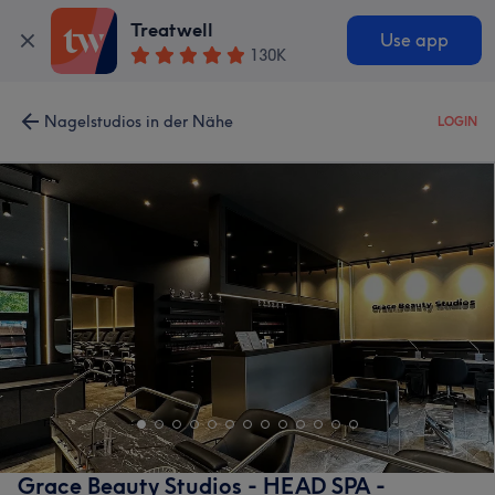
Treatwell
Use app
130K
Nagelstudios in der Nähe
LOGIN
Grace Beauty Studios - HEAD SPA -