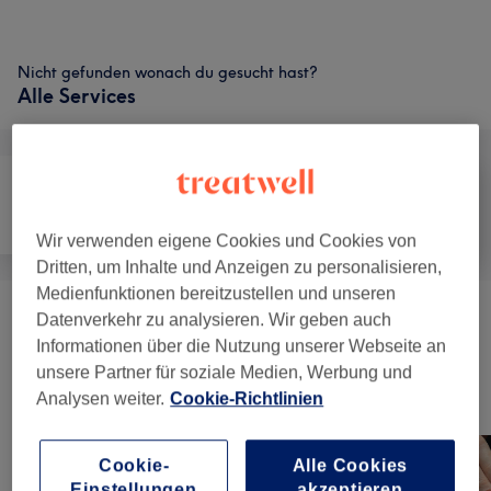
Nicht gefunden wonach du gesucht hast?
Alle Services
Nägel
Gesicht
Massage
Wir verwenden eigene Cookies und Cookies von
Dritten, um Inhalte und Anzeigen zu personalisieren,
Medienfunktionen bereitzustellen und unseren
Datenverkehr zu analysieren. Wir geben auch
HEAD SPA - MASSAGE
(
8
)
ab 45 €
Informationen über die Nutzung unserer Webseite an
unsere Partner für soziale Medien, Werbung und
Unsere Arbeit
Analysen weiter.
Cookie-Richtlinien
Bild anklicken für weitere Details
Cookie-
Alle Cookies
Einstellungen
akzeptieren