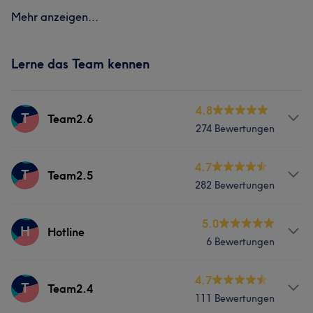
Mehr anzeigen...
Lerne das Team kennen
4.8
T
Team2.6
274 Bewertungen
Services
4.7
T
Team2.5
282 Bewertungen
Nägel
Friseur
Gesicht
Massage
Services
5.0
H
Hotline
Was unsere Kunden über Team2.6 sagen
6 Bewertungen
Nägel
Friseur
Gesicht
Massage
Kompetent
7
Freundlich
6
Services
4.7
T
Team2.4
Was unsere Kunden über Team2.5 sagen
111 Bewertungen
Gesicht