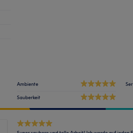
Ambiente
Ser
Sauberkeit
Super saubere und tolle Arbeit! Ich werde auf jeden