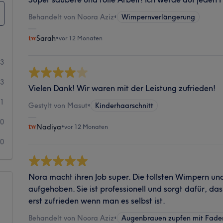
Behandelt von Noora Aziz
•
Wimpernverlängerung
Sarah
•
vor 12 Monaten
23
3
Vielen Dank! Wir waren mit der Leistung zufrieden!
1
Gestylt von Masut
•
Kinderhaarschnitt
0
Nadiya
•
vor 12 Monaten
0
Nora macht ihren Job super. Die tollsten Wimpern un
aufgehoben. Sie ist professionell und sorgt dafür, dass
erst zufrieden wenn man es selbst ist.
Behandelt von Noora Aziz
•
Augenbrauen zupfen mit Fade