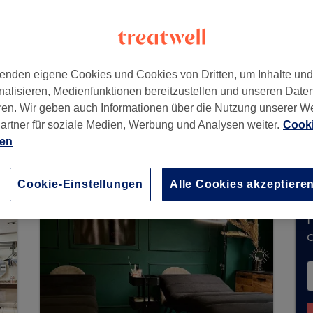
enden eigene Cookies und Cookies von Dritten, um Inhalte un
nalisieren, Medienfunktionen bereitzustellen und unseren Date
ren. Wir geben auch Informationen über die Nutzung unserer W
artner für soziale Medien, Werbung und Analysen weiter.
Cooki
nimmt derzeit keine Buchungen über Treatwell en
ien
e Salons in Ihrer Nähe zu finden.
Dort warten vi
Cookie-Einstellungen
Alle Cookies akzeptiere