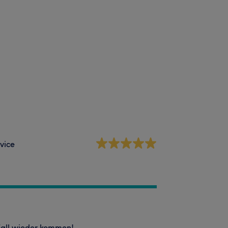
vice
 Fall wieder kommen!