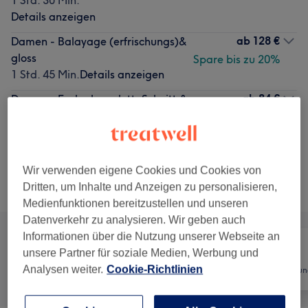
1 Std. 30 Min.
Details anzeigen
ab
128 €
Damen - Balayage (erfrischungs)&
gloss
Spare bis zu 20%
1 Std. 45 Min.
Details anzeigen
ab
84 €
Damen - Farbe komplett, Schnitt &
Föhnen(ab preis)
Spare bis zu 20%
1 Std. 30 Min. - 2 Std.
Details anzeigen
Wir verwenden eigene Cookies und Cookies von
Dritten, um Inhalte und Anzeigen zu personalisieren,
Alle Services
Medienfunktionen bereitzustellen und unseren
Datenverkehr zu analysieren. Wir geben auch
Informationen über die Nutzung unserer Webseite an
unsere Partner für soziale Medien, Werbung und
Analysen weiter.
Cookie-Richtlinien
Alle
Friseur
Haarentfernun