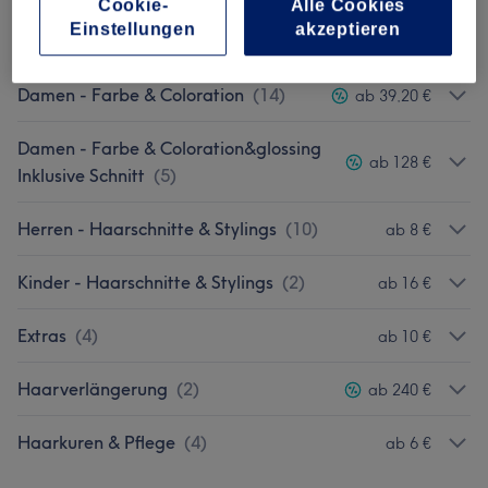
Cookie-
Alle Cookies
Einstellungen
akzeptieren
Damen - Haarschnitte & Stylings
(
3
)
ab 29 €
Damen - Farbe & Coloration
(
14
)
ab 39,20 €
Damen - Farbe & Coloration&glossing
ab 128 €
Inklusive Schnitt
(
5
)
Herren - Haarschnitte & Stylings
(
10
)
ab 8 €
Kinder - Haarschnitte & Stylings
(
2
)
ab 16 €
Extras
(
4
)
ab 10 €
Haarverlängerung
(
2
)
ab 240 €
Haarkuren & Pflege
(
4
)
ab 6 €