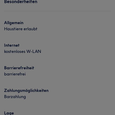
Besonderheiten
Friseur
Gesicht
Portfolio
Allgemein
Haustiere erlaubt
Was unsere Kunden über RABİA sagen
Internet
Kompetent
5
Professionell
5
kostenloses W-LAN
Barrierefreiheit
barrierefrei
Zahlungsmöglichkeiten
Barzahlung
Lage