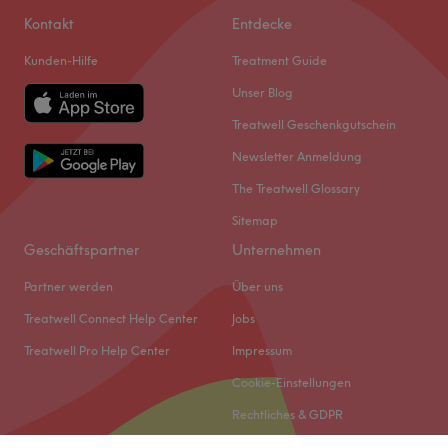
Kontakt
Entdecke
Kunden-Hilfe
Treatment Guide
Unser Blog
Treatwell Geschenkgutschein
Newsletter Anmeldung
The Treatwell Glossary
Sitemap
Geschäftspartner
Unternehmen
Partner werden
Über uns
Treatwell Connect Help Center
Jobs
Treatwell Pro Help Center
Impressum
Cookie-Einstellungen
Rechtliches & GDPR