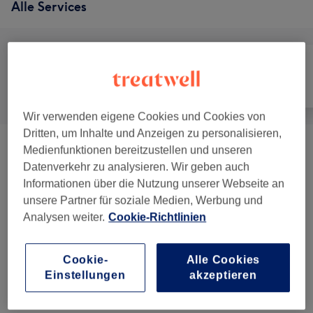
Alle Services
Alle
Friseur
Gesicht
Wir verwenden eigene Cookies und Cookies von
Dritten, um Inhalte und Anzeigen zu personalisieren,
Medienfunktionen bereitzustellen und unseren
Kinder - Haarschnitte & Stylings
(
1
)
30 €
Datenverkehr zu analysieren. Wir geben auch
Informationen über die Nutzung unserer Webseite an
Damen - Haarschnitte & Fähnen
(
6
)
ab 15 €
unsere Partner für soziale Medien, Werbung und
Analysen weiter.
Cookie-Richtlinien
Damen - Farbe & Coloration
(
5
)
ab 45 €
Haarverlängerung
(
2
)
ab 15 €
Cookie-
Alle Cookies
Einstellungen
akzeptieren
Event Hairstyling
(
3
)
ab 60 €