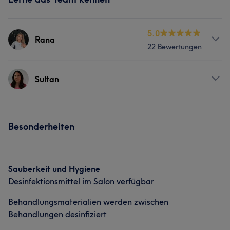
5.0
Rana
22 Bewertungen
Services
Sultan
Friseur
Gesicht
Services
Besonderheiten
Was unsere Kunden über Rana sagen
Friseur
Gesicht
Talentiert
5
Sauberkeit und Hygiene
Desinfektionsmittel im Salon verfügbar
Behandlungsmaterialien werden zwischen
Behandlungen desinfiziert