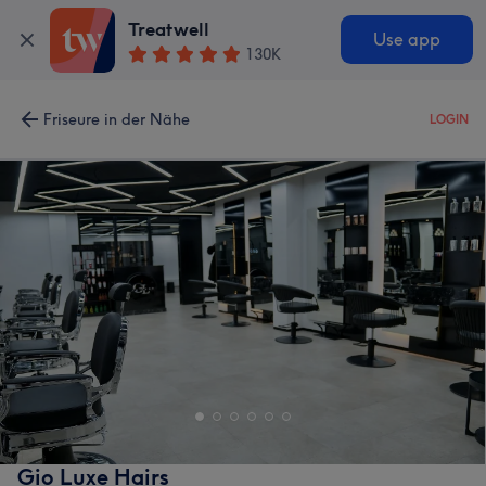
Treatwell
Use app
130K
Friseure in der Nähe
LOGIN
Gio Luxe Hairs