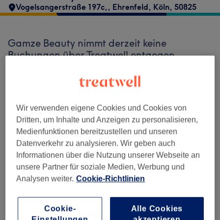
Vogelsangerstraße 197c,
,
Ehrenfeld
,
Köln
,
50825
Gamze Beauty nimmt derzeit keine
Buchungen über Treatwell entgegen.
Nutzen Sie das Suchfeld oben auf der Seite,
um
verfügbare Salons in Ihrer Nähe zu
finden.
Dort warten viele erstklassige Profis
auf Ihren Besuch.
Wir verwenden eigene Cookies und Cookies von
Dritten, um Inhalte und Anzeigen zu personalisieren,
Medienfunktionen bereitzustellen und unseren
Finde die besten Salons in deiner Nähe
Datenverkehr zu analysieren. Wir geben auch
Informationen über die Nutzung unserer Webseite an
unsere Partner für soziale Medien, Werbung und
Analysen weiter.
Cookie-Richtlinien
Auf Treatwell finden
Cookie-
Alle Cookies
Einstellungen
akzeptieren