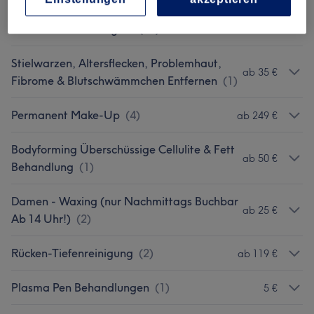
Gesichtsbehandlungen
(
16
)
ab 5 €
Stielwarzen, Altersflecken, Problemhaut,
ab 35 €
Fibrome & Blutschwämmchen Entfernen
(
1
)
Permanent Make-Up
(
4
)
ab 249 €
Bodyforming Überschüssige Cellulite & Fett
ab 50 €
Behandlung
(
1
)
Damen - Waxing (nur Nachmittags Buchbar
ab 25 €
Ab 14 Uhr!)
(
2
)
Rücken-Tiefenreinigung
(
2
)
ab 119 €
Plasma Pen Behandlungen
(
1
)
5 €