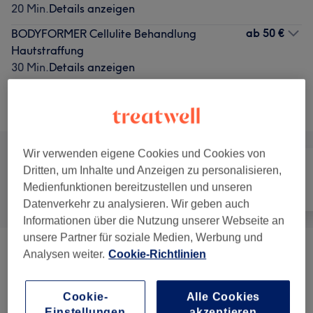
20 Min.
Details anzeigen
ab
50 €
BODYFORMER Cellulite Behandlung
Hautstraffung
30 Min.
Details anzeigen
Alle Services
Wir verwenden eigene Cookies und Cookies von
Dritten, um Inhalte und Anzeigen zu personalisieren,
Medienfunktionen bereitzustellen und unseren
Alle
Haarentfernung
Gesicht
Datenverkehr zu analysieren. Wir geben auch
Informationen über die Nutzung unserer Webseite an
unsere Partner für soziale Medien, Werbung und
Analysen weiter.
Cookie-Richtlinien
Damen - Dauerhafte Haarentfernung Mit
ab 5 €
Diodenlaser
(
10
)
Cookie-
Alle Cookies
Wimpernlifting
(
12
)
ab 10 €
Einstellungen
akzeptieren