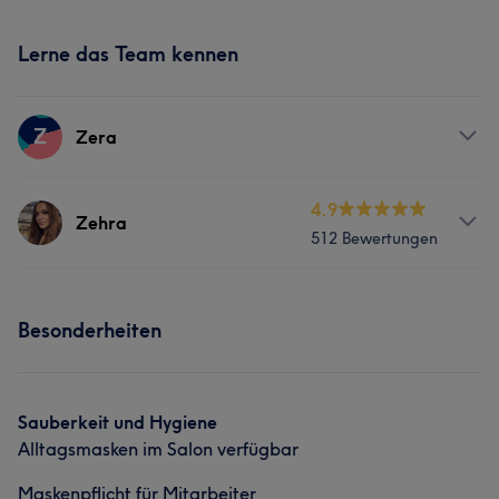
Lerne das Team kennen
Z
Zera
Services
4.9
Zehra
512 Bewertungen
Gesicht
Haarentfernung
Services
Besonderheiten
Körper
Gesicht
Haarentfernung
Ästhetische Medizin
Sauberkeit und Hygiene
Alltagsmasken im Salon verfügbar
Was unsere Kunden über Zehra sagen
Maskenpflicht für Mitarbeiter