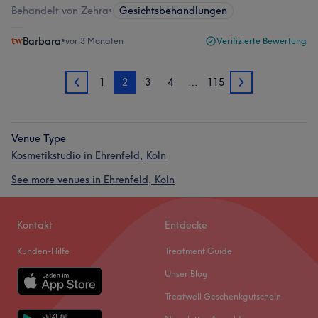
Behandelt von Zehra
•
Gesichtsbehandlungen
Barbara
•
vor 3 Monaten
Verifizierte Bewertung
1
2
3
4
…
115
1
3
Venue Type
Kosmetikstudio in Ehrenfeld, Köln
See more venues in Ehrenfeld, Köln
Kontakt
Entdecke
Kunden-Hilfe
Treatment Guide
Unser Blog
Treatwell Geschenkgutschein