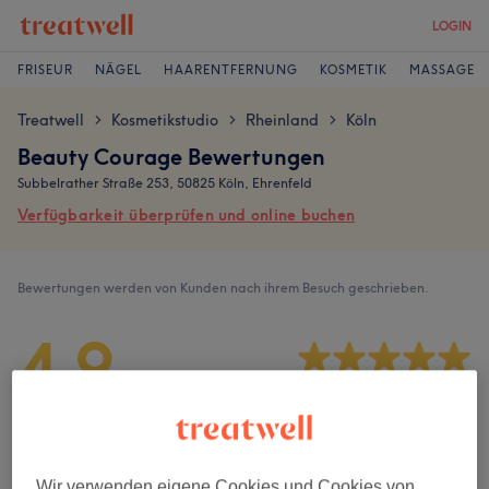
LOGIN
FRISEUR
NÄGEL
HAARENTFERNUNG
KOSMETIK
MASSAGE
Treatwell
Kosmetikstudio
Rheinland
Köln
>
>
>
Beauty Courage Bewertungen
Subbelrather Straße 253, 50825 Köln, Ehrenfeld
Verfügbarkeit überprüfen und online buchen
Bewertungen werden von Kunden nach ihrem Besuch geschrieben.
4,9
742 Bewertungen
Ambiente
Wir verwenden eigene Cookies und Cookies von