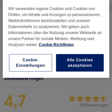
Wir verwenden eigene Cookies und Cookies von
Dritten, um Inhalte und Anzeigen zu personalisieren,
Medienfunktionen bereitzustellen und unseren
Damen - Haarschnitte & Stylings
(
6
)
ab 6 €
Datenverkehr zu analysieren. Wir geben auch
Informationen über die Nutzung unserer Webseite an
Herren - Haarschnitte & Stylings
(
2
)
ab 25 €
unsere Partner für soziale Medien, Werbung und
Analysen weiter.
Cookie-Richtlinien
Kinder - Haarschnitte & Stylings
(
1
)
20 €
Damen - Colorationen
(
6
)
ab 25 €
Cookie-
Alle Cookies
Einstellungen
akzeptieren
Salonbewertungen
4,7
563 Bewertungen