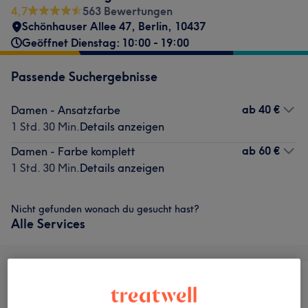
4,7
563 Bewertungen
Schönhauser Allee 47
,
Berlin
,
10437
Geöffnet Dienstag: 10:00 - 19:00
Passende Suchergebnisse
ab
40 €
Damen - Ansatzfarbe
1 Std. 30 Min.
Details anzeigen
ab
60 €
Damen - Farbe komplett
1 Std. 30 Min.
Details anzeigen
Nicht gefunden wonach du gesucht hast?
Alle Services
Alle
Friseur
Gesicht