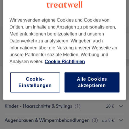
20 Min.
Details anzeigen
Alle Services
Wir verwenden eigene Cookies und Cookies von
Dritten, um Inhalte und Anzeigen zu personalisieren,
Medienfunktionen bereitzustellen und unseren
Datenverkehr zu analysieren. Wir geben auch
Informationen über die Nutzung unserer Webseite an
Alle
Friseur
Gesicht
unsere Partner für soziale Medien, Werbung und
Analysen weiter.
Cookie-Richtlinien
Damen - Haarschnitte & Stylings
(
6
)
ab 6 €
Cookie-
Alle Cookies
Einstellungen
akzeptieren
Herren - Haarschnitte & Stylings
(
2
)
ab 25 €
Kinder - Haarschnitte & Stylings
(
1
)
20 €
Augenbrauen & Wimpernbehandlungen
(
3
)
ab 8 €