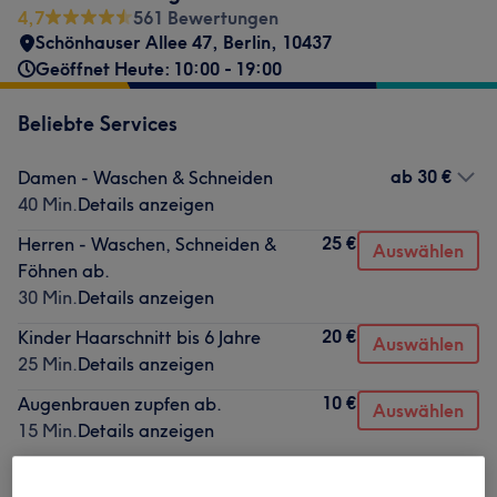
4,7
561 Bewertungen
Schönhauser Allee 47
,
Berlin
,
10437
Geöffnet Heute: 10:00 - 19:00
Beliebte Services
ab
30 €
Damen - Waschen & Schneiden
40 Min.
Details anzeigen
25 €
Herren - Waschen, Schneiden &
Auswählen
Föhnen ab.
30 Min.
Details anzeigen
20 €
Kinder Haarschnitt bis 6 Jahre
Auswählen
25 Min.
Details anzeigen
10 €
Augenbrauen zupfen ab.
Auswählen
15 Min.
Details anzeigen
10 €
Wimpern färben
Auswählen