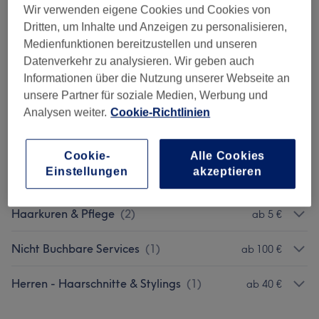
Wir verwenden eigene Cookies und Cookies von
Alle Services
Dritten, um Inhalte und Anzeigen zu personalisieren,
Medienfunktionen bereitzustellen und unseren
Datenverkehr zu analysieren. Wir geben auch
Herrenhaarschnitt
(
1
)
ab 40 €
Informationen über die Nutzung unserer Webseite an
unsere Partner für soziale Medien, Werbung und
Damen - Haarschnitte & Stylings
(
2
)
ab 40 €
Analysen weiter.
Cookie-Richtlinien
Coloration
(
3
)
ab 50 €
Cookie-
Alle Cookies
Einstellungen
akzeptieren
Coloration & Styling
(
2
)
ab 65 €
Haarkuren & Pflege
(
2
)
ab 5 €
Nicht Buchbare Services
(
1
)
ab 100 €
Herren - Haarschnitte & Stylings
(
1
)
ab 40 €