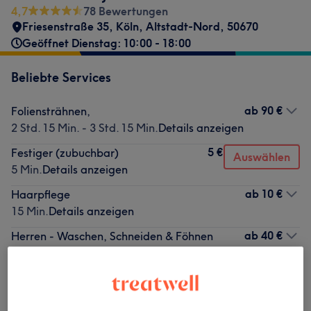
4,7
78 Bewertungen
Friesenstraße 35
,
Köln, Altstadt-Nord
,
50670
Geöffnet Dienstag: 10:00 - 18:00
Beliebte Services
ab
90 €
Foliensträhnen,
2 Std. 15 Min. - 3 Std. 15 Min.
Details anzeigen
5 €
Festiger (zubuchbar)
Auswählen
5 Min.
Details anzeigen
ab
10 €
Haarpflege
15 Min.
Details anzeigen
ab
40 €
Herren - Waschen, Schneiden & Föhnen
45 Min. - 1 Std.
Details anzeigen
ab
40 €
Damen - Cut & Go
1 Std. - 1 Std. 35 Min.
Details anzeigen