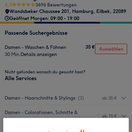
4,9
3696 Bewertungen
Wandsbeker Chaussee 201
,
Hamburg, Eilbek
,
22089
Geöffnet Morgen: 09:00 - 19:00
Passende Suchergebnisse
35 €
Damen - Waschen & Föhnen
Auswählen
30 Min.
Details anzeigen
Nicht gefunden wonach du gesucht hast?
Alle Services
Damen - Haarschnitte & Stylings
(
3
)
ab 35 €
Damen - Colorationen, Schnitte &
ab 75 €
Föhnen
(
6
)