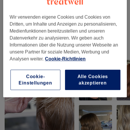
Damen - Colorationen & Föhnen
(
6
)
ab 70 €
Herren - Haarschnitte & Colorationen
(
2
)
ab 30 €
Wir verwenden eigene Cookies und Cookies von
Dritten, um Inhalte und Anzeigen zu personalisieren,
Damen - Haarkuren & Pflege
(
1
)
10 €
Medienfunktionen bereitzustellen und unseren
Datenverkehr zu analysieren. Wir geben auch
Informationen über die Nutzung unserer Webseite an
Unsere Arbeit
unsere Partner für soziale Medien, Werbung und
Bild anklicken für weitere Details
Analysen weiter.
Cookie-Richtlinien
Cookie-
Alle Cookies
Einstellungen
akzeptieren