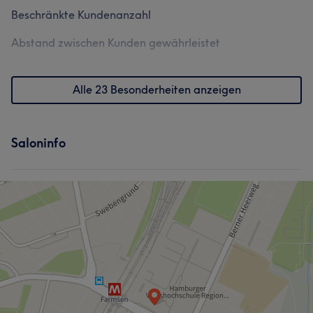
Beschränkte Kundenanzahl
Abstand zwischen Kunden gewährleistet
Alle 23 Besonderheiten anzeigen
Saloninfo
Was unsere Kunden über Franziska sagen
Kompetent
11
Sympathisch
11
Herzlich
11
Professionell
9