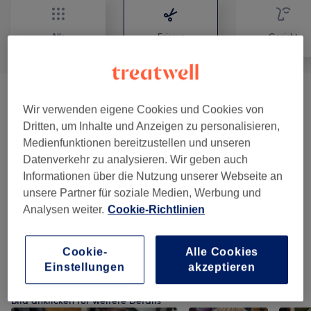
Alle
Friseur
Gesicht
Damen
(
6
)
ab 25 €
Wir verwenden eigene Cookies und Cookies von
Dritten, um Inhalte und Anzeigen zu personalisieren,
Herren
(
3
)
ab 16 €
Medienfunktionen bereitzustellen und unseren
Datenverkehr zu analysieren. Wir geben auch
Kinder Bis 12 Jahre
(
4
)
ab 15 €
Informationen über die Nutzung unserer Webseite an
unsere Partner für soziale Medien, Werbung und
Farbe & Coloration
(
8
)
ab 35 €
Analysen weiter.
Cookie-Richtlinien
Pflege & Extras
(
1
)
ab 10 €
Cookie-
Alle Cookies
Einstellungen
akzeptieren
Unsere Arbeit
Bild anklicken für weitere Details