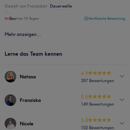
Gestylt von Franziska
•
Dauerwelle
Ben
•
vor 19 Tagen
Verifizierte Bewertung
Mehr anzeigen...
Lerne das Team kennen
4.9
Natasa
287 Bewertungen
Services
5.0
Franziska
149 Bewertungen
Friseur
Gesicht
Services
5.0
Nicole
Was unsere Kunden über Natasa sagen
102 Bewertungen