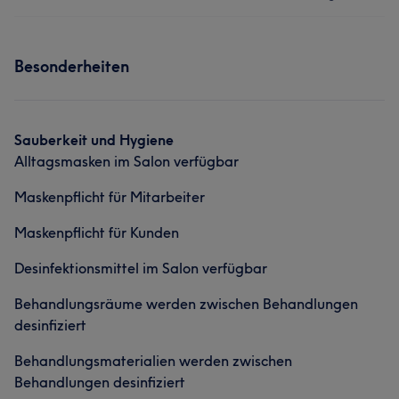
Friseur
Gesicht
Herzlich
33
Kompetent
23
Sympathisch
17
Services
Portfolio
Professionell
16
Besonderheiten
Friseur
Gesicht
Was unsere Kunden über Nicole sagen
Sauberkeit und Hygiene
Alltagsmasken im Salon verfügbar
Kompetent
11
Sympathisch
11
Professionell
10
Maskenpflicht für Mitarbeiter
Aufmerksam
7
Maskenpflicht für Kunden
Desinfektionsmittel im Salon verfügbar
Behandlungsräume werden zwischen Behandlungen
desinfiziert
Behandlungsmaterialien werden zwischen
Behandlungen desinfiziert