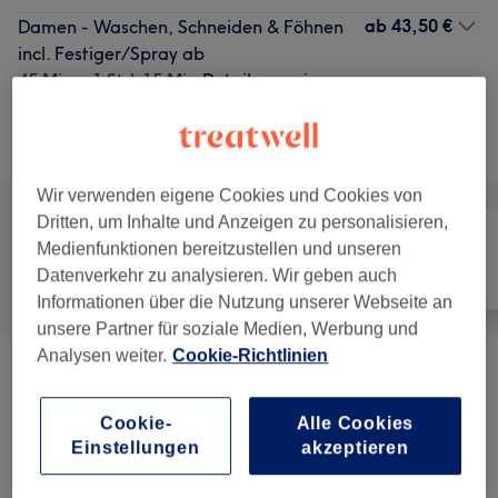
ab
43,50 €
Damen - Waschen, Schneiden & Föhnen
incl. Festiger/Spray ab
45 Min. - 1 Std. 15 Min.
Details anzeigen
Alle Services
Wir verwenden eigene Cookies und Cookies von
Dritten, um Inhalte und Anzeigen zu personalisieren,
Medienfunktionen bereitzustellen und unseren
Datenverkehr zu analysieren. Wir geben auch
Alle
Friseur
Gesicht
Informationen über die Nutzung unserer Webseite an
unsere Partner für soziale Medien, Werbung und
Analysen weiter.
Cookie-Richtlinien
Damen - Haarschnitte & Stylings
(
7
)
ab 28,50 €
Cookie-
Alle Cookies
Damen - Farbe, Schnitt & Styling
(
9
)
ab 75,50 €
Einstellungen
akzeptieren
Haarkuren & Pflege
(
1
)
12,50 €