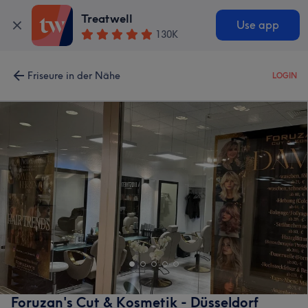
Treatwell
Use app
130K
Friseure in der Nähe
LOGIN
Foruzan's Cut & Kosmetik - Düsseldorf