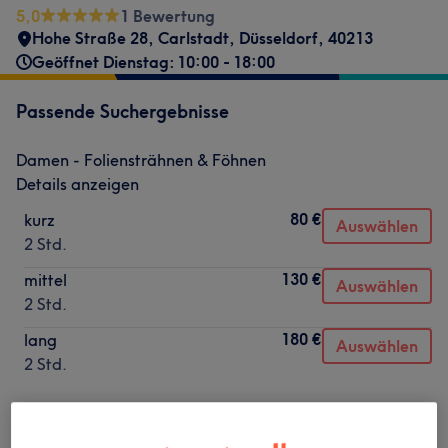
5,0
1 Bewertung
Hohe Straße 28
,
Carlstadt
,
Düsseldorf
,
40213
Geöffnet Dienstag: 10:00 - 18:00
Passende Suchergebnisse
Damen - Foliensträhnen & Föhnen
Details anzeigen
80 €
kurz
Auswählen
2 Std.
130 €
mittel
Auswählen
2 Std.
180 €
lang
Auswählen
2 Std.
Nicht gefunden wonach du gesucht hast?