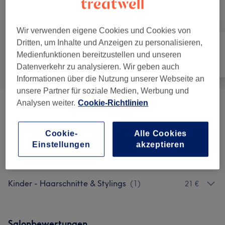
Alle Services
Wir verwenden eigene Cookies und Cookies von
Dritten, um Inhalte und Anzeigen zu personalisieren,
Medienfunktionen bereitzustellen und unseren
Alle
Friseur
Gesicht
Datenverkehr zu analysieren. Wir geben auch
Informationen über die Nutzung unserer Webseite an
unsere Partner für soziale Medien, Werbung und
Analysen weiter.
Cookie-Richtlinien
Damen - Haarschnitte & Stylings
(
4
)
ab 25 €
Damen - Farbe & Coloration
(
3
)
Cookie-
Alle Cookies
ab 44 €
Einstellungen
akzeptieren
Herren - Haarschnitte & Stylings
(
1
)
32 €
Kinder - Haarschnitte & Stylings
(
1
)
21 €
Salonbewertungen