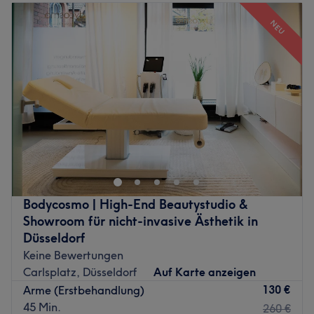
Dienstag
10:00
–
19:00
NEU
Mittwoch
10:00
–
19:00
Donnerstag
10:00
–
19:00
Freitag
10:00
–
19:00
Samstag
10:00
–
16:00
Sonntag
Geschlossen
Du möchtest deinen Haaren nur Friseuren in die Hände
geben, die Haar verstehen und mit Know How und
frischer Kreativität neue Looks kreieren? Dann lass dich
im bangs, direkt in Düsseldorf, Altstadt von gelungener
Friseur-Kunst überzeugen! Deinen Wunschtermin fix und
Bodycosmo | High‑End Beautystudio &
bequem online über Treatwell gefunden und gebucht,
Showroom für nicht‑invasive Ästhetik in
steht deinem neuen Style sicher nichts mehr im Weg!
Düsseldorf
Keine Bewertungen
„Friseure sind Künstler. Nimmt man ihnen zu viel Freiheit,
Carlsplatz, Düsseldorf
Auf Karte anzeigen
schwindet die Kreativität.“ - nach diesem Motto wird hier
130 €
Arme (Erstbehandlung)
mit Leidenschaft und Freiheit das Maximum erreicht. Ein
45 Min.
260 €
Salon voller Emotionen & Persönlichkeit in dem das ganze