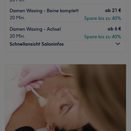
ab
21 €
Damen Waxing - Beine komplett
20 Min.
Spare bis zu 40%
ab
6 €
Damen Waxing - Achsel
20 Min.
Spare bis zu 40%
Schnellansicht Saloninfos
Montag
14:00
–
18:00
Dienstag
14:00
–
18:00
Mittwoch
14:00
–
18:00
Donnerstag
14:00
–
18:00
Freitag
14:00
–
18:00
Samstag
14:00
–
18:00
Sonntag
Geschlossen
Bei Kosmetik & Mehr Düsseldorf hier dreht sich alles um
deine Schönheit und dein Wohlbefinden. Mit einer breiten
Palette an Dienstleistungen, die von