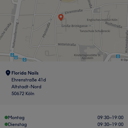
Was unsere Kunden über G sagen
Freundlich
11
Sympathisch
8
Professionell
8
Herzlich
5
Florida Nails
Ehrenstraße 41d
Altstadt-Nord
50672 Köln
Montag
09:30
–
19:00
Dienstag
09:30
–
19:00