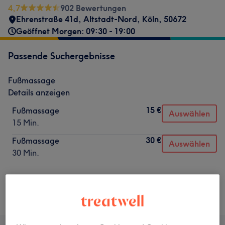
4,7
902 Bewertungen
Ehrenstraße 41d
,
Altstadt-Nord
,
Köln
,
50672
Geöffnet Morgen: 09:30 - 19:00
Passende Suchergebnisse
Fußmassage
Details anzeigen
15 €
Fußmassage
Auswählen
15 Min.
30 €
Fußmassage
Auswählen
30 Min.
Nicht gefunden wonach du gesucht hast?
Alle Services