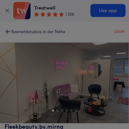
Treatwell
Use app
130K
Kosmetikstudios in der Nähe
LOGIN
Fleekbeauty.by.mirna