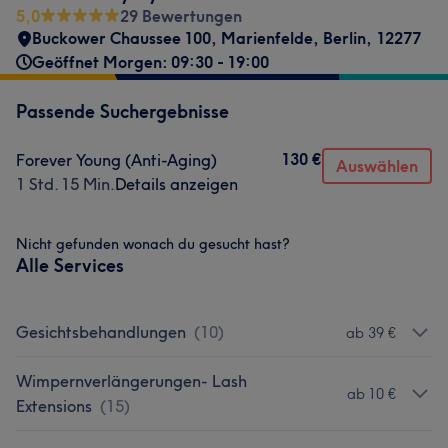
5,0
29 Bewertungen
Buckower Chaussee 100
,
Marienfelde
,
Berlin
,
12277
Geöffnet Morgen: 09:30 - 19:00
Passende Suchergebnisse
130 €
Forever Young (Anti-Aging)
Auswählen
1 Std. 15 Min.
Details anzeigen
Nicht gefunden wonach du gesucht hast?
Alle Services
Gesichtsbehandlungen
(
10
)
ab 39 €
Wimpernverlängerungen- Lash
ab 10 €
Extensions
(
15
)