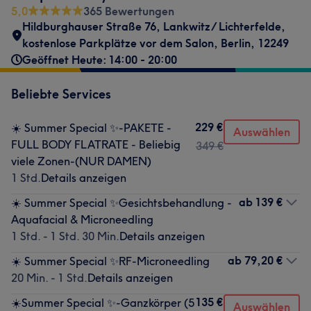
5,0
365 Bewertungen
Hildburghauser Straße 76
,
Lankwitz/ Lichterfelde
,
kostenlose Parkplätze vor dem Salon
,
Berlin
,
12249
Geöffnet Heute: 14:00 - 20:00
Beliebte Services
229 €
☀️ Summer Special ✨-PAKETE -
Auswählen
FULL BODY FLATRATE - Beliebig
349 €
viele Zonen-(NUR DAMEN)
1 Std.
Details anzeigen
ab
139 €
☀️ Summer Special ✨Gesichtsbehandlung -
Aquafacial & Microneedling
1 Std. - 1 Std. 30 Min.
Details anzeigen
ab
79,20 €
☀️ Summer Special ✨RF-Microneedling
20 Min. - 1 Std.
Details anzeigen
135 €
☀️Summer Special ✨-Ganzkörper (5
Auswählen