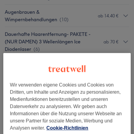
Augenbrauen &
ab 14,40 €
Wimpernbehandlungen
(
10
)
Dauerhafte Haarentfernung- PAKETE -
(NUR DAMEN) 3 Wellenlängen Ice
ab 70 €
Diodenlaser
(
6
)
Dauerhafte Haarentfernung (NUR DAMEN)
ab 16 €
3 Wellenlängen Ice Diodenlaser
(
22
)
Wir verwenden eigene Cookies und Cookies von
Waxing Damen
(
1
)
ab 13,50 €
Dritten, um Inhalte und Anzeigen zu personalisieren,
Medienfunktionen bereitzustellen und unseren
Gesichtshaarentfernung Mit
ab 12 €
Datenverkehr zu analysieren. Wir geben auch
Fadentechnik
(
6
)
Informationen über die Nutzung unserer Webseite an
unsere Partner für soziale Medien, Werbung und
Körperbehandlungen
(
5
)
ab 39 €
Analysen weiter.
Cookie-Richtlinien