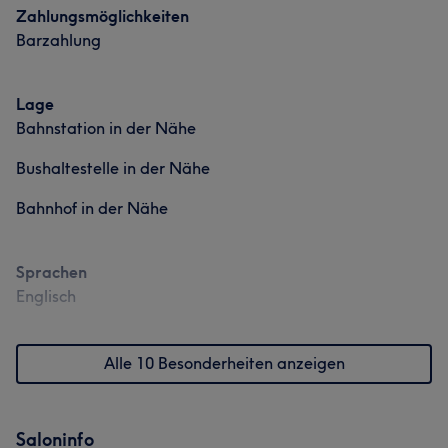
Professionell
8
Kompetent
5
Sympathisch
5
Zahlungsmöglichkeiten
Gründlich
5
Barzahlung
Lage
Was unsere Kunden über Alex sagen
Bahnstation in der Nähe
Freundlich
5
Bushaltestelle in der Nähe
Bahnhof in der Nähe
Sprachen
Englisch
Alle 10 Besonderheiten anzeigen
Saloninfo