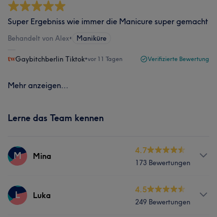
Super Ergebniss wie immer die Manicure super gemacht
Behandelt von Alex
•
Maniküre
Gaybitchberlin Tiktok
•
vor 11 Tagen
Verifizierte Bewertung
Mehr anzeigen...
Lerne das Team kennen
4.7
M
Mina
173 Bewertungen
Services
4.5
L
Luka
249 Bewertungen
Nägel
Gesicht
Haarentfernung