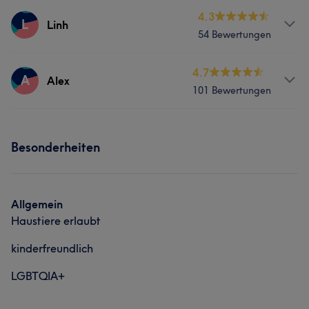
Services
4.3
L
Linh
Portfolio
54 Bewertungen
Nägel
Gesicht
Massage
Services
4.7
Haarentfernung
A
Alex
101 Bewertungen
Nägel
Gesicht
Haarentfernung
Portfolio
Services
Portfolio
Besonderheiten
Nägel
Gesicht
Massage
Haarentfernung
Allgemein
Haustiere erlaubt
Portfolio
kinderfreundlich
LGBTQIA+
Was unsere Kunden über Luka sagen