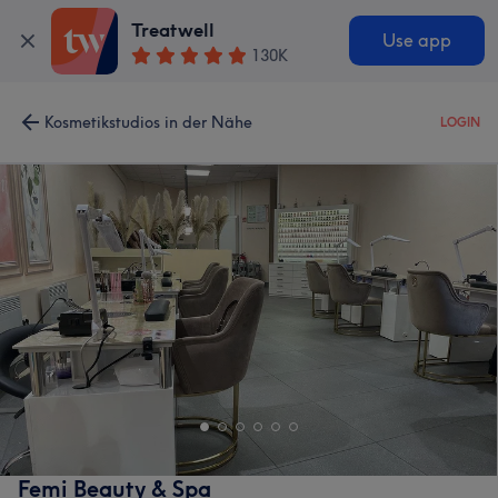
Treatwell
Use app
130K
Kosmetikstudios in der Nähe
LOGIN
Femi Beauty & Spa