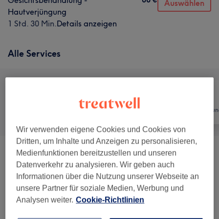
Gesichtsbehandlung -
Auswählen
Hautverjüngung
1 Std. 30 Min.
Details anzeigen
Alle Services
Alle
Nägel
Haarentfernun
Wir verwenden eigene Cookies und Cookies von
Dritten, um Inhalte und Anzeigen zu personalisieren,
Medienfunktionen bereitzustellen und unseren
Maniküre & Pediküre
(
3
)
ab 10 €
Datenverkehr zu analysieren. Wir geben auch
Informationen über die Nutzung unserer Webseite an
Nagelmodellage
(
10
)
ab 1 €
unsere Partner für soziale Medien, Werbung und
Analysen weiter.
Cookie-Richtlinien
Wimpernverlängerungen
(
12
)
ab 10 €