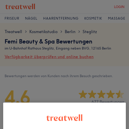
LOGIN
FRISEUR
NÄGEL
HAARENTFERNUNG
KOSMETIK
MASSAGE
Treatwell
Kosmetikstudio
Berlin
Steglitz
>
>
>
Femi Beauty & Spa Bewertungen
im U-Bahnhof Rathaus Steglitz, Eingang neben BVG, 12165 Berlin
Verfügbarkeit überprüfen und online buchen
Bewertungen werden von Kunden nach ihrem Besuch geschrieben.
4,6
677 Bewertungen
Ambiente