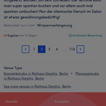
umgesetzt wurden. Bin sehr zufrieden! Die Termine kann
man super spontan buchen und vor allem auch mal
spontan umbuchen! Nur der chemische Geruch im Salon
ist etwas gewöhnungsbedürftig!
Behandelt von Linh
•
Wimpernverlängerung
Sophie
•
vor 16 Tagen
Verifizierte Bewertung
1
2
3
4
…
114
1
3
Venue Type
Kosmetikstudio in Rathaus Steglitz, Berlin
Massagestudio
in Rathaus Steglitz, Berlin
See more venues in Rathaus Steglitz, Berlin
Kontakt
Entdecke