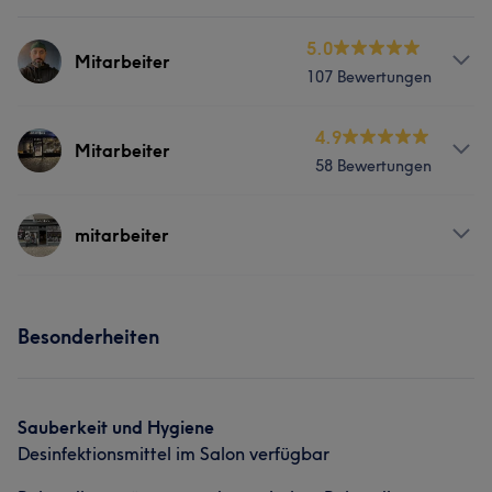
5.0
Mitarbeiter
107 Bewertungen
Services
4.9
Mitarbeiter
58 Bewertungen
Friseur
Gesicht
Haarentfernung
Services
mitarbeiter
Was unsere Kunden über Mitarbeiter sagen
Friseur
Gesicht
Haarentfernung
Professionell
6
Sympathisch
5
Services
Besonderheiten
Friseur
Gesicht
Haarentfernung
Sauberkeit und Hygiene
Desinfektionsmittel im Salon verfügbar