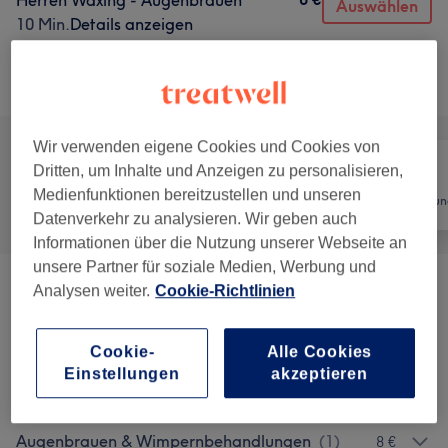
Herren Waxing - Augenbrauen
Auswählen
10 Min.
Details anzeigen
Alle Services
Wir verwenden eigene Cookies und Cookies von
Dritten, um Inhalte und Anzeigen zu personalisieren,
Medienfunktionen bereitzustellen und unseren
Alle
Friseur
Haarentfernun
Datenverkehr zu analysieren. Wir geben auch
Informationen über die Nutzung unserer Webseite an
unsere Partner für soziale Medien, Werbung und
Analysen weiter.
Cookie-Richtlinien
Herren - Haarschnitte & Stylings
(
6
)
ab 15 €
Herren - Waxing
(
3
)
ab 5 €
Cookie-
Alle Cookies
Einstellungen
akzeptieren
Kinder - Haarschnitte & Stylings
(
1
)
16 €
Augenbrauen & Wimpernbehandlungen
(
1
)
8 €