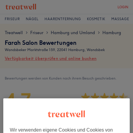
LOGIN
FRISEUR
NÄGEL
HAARENTFERNUNG
KOSMETIK
MASSAGE
Treatwell
Friseur
Hamburg und Umland
Hamburg
>
>
>
Farah Salon Bewertungen
Wandsbeker Marktstraße 159, 22041 Hamburg, Wandsbek
Verfügbarkeit überprüfen und online buchen
Bewertungen werden von Kunden nach ihrem Besuch geschrieben.
4,7
444 Bewertungen
Ambiente
Wir verwenden eigene Cookies und Cookies von