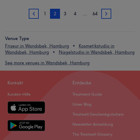
1
2
3
4
…
64
1
3
Venue Type
Friseur in Wandsbek, Hamburg
Kosmetikstudio in
Wandsbek, Hamburg
Nagelstudio in Wandsbek, Hamburg
See more venues in Wandsbek, Hamburg
Kontakt
Entdecke
Kunden-Hilfe
Treatment Guide
Unser Blog
Treatwell Geschenkgutschein
Newsletter Anmeldung
The Treatwell Glossary