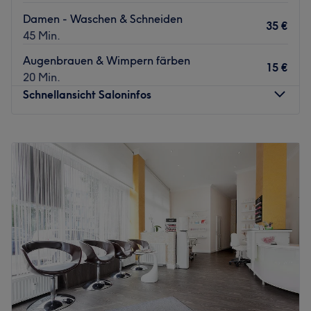
Damen - Waschen & Schneiden
35 €
45 Min.
Augenbrauen & Wimpern färben
15 €
20 Min.
Schnellansicht Saloninfos
Montag
09:00
–
20:00
Dienstag
09:00
–
20:00
Mittwoch
09:00
–
20:00
Donnerstag
09:00
–
20:00
Freitag
09:00
–
20:00
Samstag
09:00
–
20:00
Sonntag
Geschlossen
Willkommen bei Alfa Friseur Damen & Herren in
Hamburg. In diesem Friseursalon erwarten dich
erstklassige Behandlungen mit hochwertigen Produkten