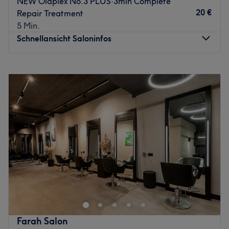
NEW Olaplex No.3 PLUS·3min Complete
zum Wohlfühlen. Expertise: Nagelmodellagen und -
20 €
Repair Treatment
designs. Extras: Zentral gelegen und gut an die Öffis
5 Min.
angebunden.
Schnellansicht Saloninfos
Zurück zur Salonansicht
Montag
Geschlossen
Dienstag
09:00
–
18:00
Mittwoch
09:00
–
18:00
Donnerstag
09:00
–
19:00
Freitag
09:00
–
19:00
Samstag
08:00
–
14:00
Sonntag
Geschlossen
Dein Friseur in Hamburg-Wandsbek
Wir verwandeln dein Haar in ein echtes Statement
Bei uns bist du nicht nur ein Projekt unter vielen –
du bist
das Projekt
.
Farah Salon
Dein Look ist unser Anspruch und dein Wohlbefinden