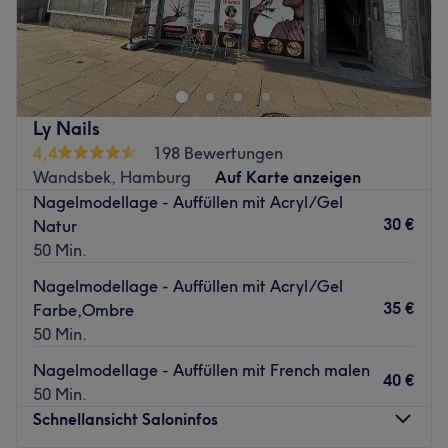
Du sehnst dich nach Ruhe und Entspannung? Dann bist
du bei Suwanrat Thai Wellness in Hamburg-Wandsbek
genau richtig.
Nächste öffentliche Verkehrsmittel:
Die U-Bahnstation Wandsbek-Markt ist nur fünf
Ly Nails
Gehminuten entfernt.
4,4
198 Bewertungen
Wandsbek, Hamburg
Auf Karte anzeigen
Das Team:
Nagelmodellage - Auffüllen mit Acryl/Gel
Das Team besteht aus ausgebildeten MitarbeiterInnen in
30 €
Natur
traditionellen Massagetechniken.
50 Min.
Was uns an dem Salon gefällt:
Nagelmodellage - Auffüllen mit Acryl/Gel
Atmosphäre: Angenehm, zum Wohlfühlen, freundlich.
35 €
Farbe,Ombre
Expertise: Traditionelle Thai Massagen.
50 Min.
Produkte und Produktmarken: Es werden Produkte mit
natürlichen Inhaltsstoffen verwendet.
Nagelmodellage - Auffüllen mit French malen
40 €
Extras: Der Salon ist einfach mit den öffentlichen
50 Min.
Verkehrsmitteln zu erreichen.
Schnellansicht Saloninfos
Zurück zur Salonansicht