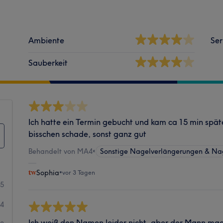
Ambiente
Ser
Sauberkeit
Ich hatte ein Termin gebucht und kam ca 15 min späte
bisschen schade, sonst ganz gut
Behandelt von MA4
•
Sonstige Nagelverlängerungen & Na
Sophia
•
vor 3 Tagen
35
54
Ich weiß den Namen leider nicht, aber der Mann mach