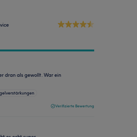
vice
r dran als gewollt. War ein
gelverstärkungen
Verifizierte Bewertung
t es echt super.