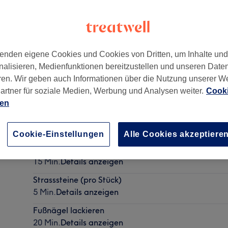
enden eigene Cookies und Cookies von Dritten, um Inhalte un
nalisieren, Medienfunktionen bereitzustellen und unseren Date
38
,
Treptow-Köpenick
,
Berlin
,
12555
ren. Wir geben auch Informationen über die Nutzung unserer W
artner für soziale Medien, Werbung und Analysen weiter.
Cooki
ien
Fingernägel lackieren
20 Min.
Details anzeigen
Cookie-Einstellungen
Alle Cookies akzeptiere
Nagel Design - Malen (pro Nagel)
15 Min.
Details anzeigen
Strasssteine (pro Stück)
5 Min.
Details anzeigen
Fußnägel lackieren
20 Min.
Details anzeigen