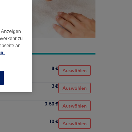
d Anzeigen
nverkehr zu
ebseite an
e-
8 €
Auswählen
n
3 €
Auswählen
0,50 €
Auswählen
10 €
Auswählen