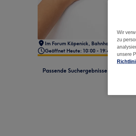
Wir verw
zu perso
Im Forum Köpenick
,
Bahnhofstraße 33-
analysie
Geöffnet Heute: 10:00 - 19:45
unsere P
Richtlin
Passende Suchergebnisse