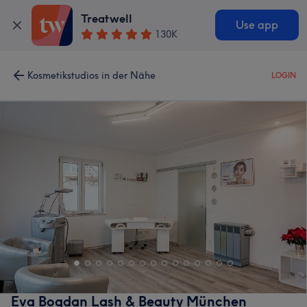
Treatwell
Use app
130K
Kosmetikstudios in der Nähe
LOGIN
Eva Bogdan Lash & Beauty München