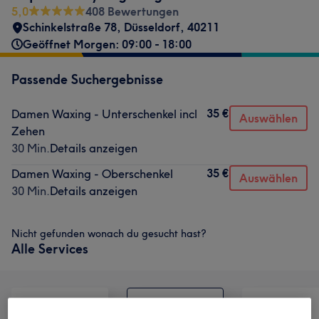
5,0
408 Bewertungen
Schinkelstraße 78
,
Düsseldorf
,
40211
Geöffnet Morgen: 09:00 - 18:00
Passende Suchergebnisse
35 €
Damen Waxing - Unterschenkel incl
Auswählen
Zehen
30 Min.
Details anzeigen
35 €
Damen Waxing - Oberschenkel
Auswählen
30 Min.
Details anzeigen
Nicht gefunden wonach du gesucht hast?
Alle Services