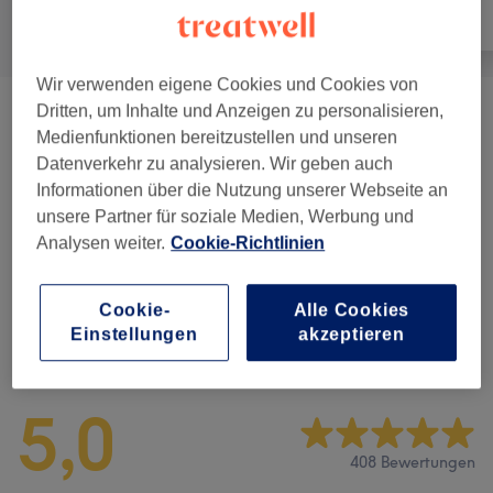
Alle
Haarentfernung
Gesicht
Wir verwenden eigene Cookies und Cookies von
Dritten, um Inhalte und Anzeigen zu personalisieren,
Waxing Damen 100% Vegan, Hygienisch
ab 10 €
Medienfunktionen bereitzustellen und unseren
Und Hautfreundlich
(
19
)
Datenverkehr zu analysieren. Wir geben auch
Informationen über die Nutzung unserer Webseite an
Sugaring Damen
(
15
)
ab 20 €
unsere Partner für soziale Medien, Werbung und
Analysen weiter.
Cookie-Richtlinien
Sugaring Männer
(
9
)
ab 30 €
Cookie-
Alle Cookies
Einstellungen
akzeptieren
Salonbewertungen
5,0
408 Bewertungen