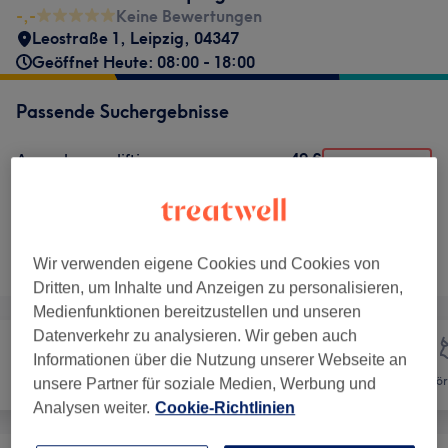
-,-
Keine Bewertungen
Leostraße 1
,
Leipzig
,
04347
Geöffnet Heute: 08:00 - 18:00
Passende Suchergebnisse
49 €
Augenbrauenlifting
Auswählen
45 Min.
Details anzeigen
Nicht gefunden wonach du gesucht hast?
Alle Services
Wir verwenden eigene Cookies und Cookies von
Dritten, um Inhalte und Anzeigen zu personalisieren,
Medienfunktionen bereitzustellen und unseren
Datenverkehr zu analysieren. Wir geben auch
Informationen über die Nutzung unserer Webseite an
Nägel
Gesicht
Kör
unsere Partner für soziale Medien, Werbung und
Analysen weiter.
Cookie-Richtlinien