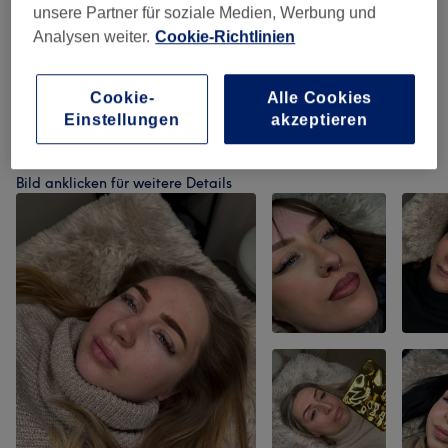
unsere Partner für soziale Medien, Werbung und
Analysen weiter.
Cookie-Richtlinien
Make-Up
(
3
)
ab 15 €
Gesichtsbehandlungen
(
3
)
ab 25 €
Cookie-
Alle Cookies
Einstellungen
akzeptieren
Unsere Arbeit
Bild anklicken für weitere Details