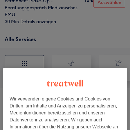
15 €
Permanent Make-Up -
Auswählen
Beratungsgespräch Medizinisches
PMU
30 Min.
Details anzeigen
Alle Services
Alle
Friseur
Gesicht
Wir verwenden eigene Cookies und Cookies von
Lash-und Browliftings
(
4
)
ab 19 €
Dritten, um Inhalte und Anzeigen zu personalisieren,
Medienfunktionen bereitzustellen und unseren
Beratungsgespräche Permanent Make-Up
(
3
)
15 €
Datenverkehr zu analysieren. Wir geben auch
Informationen über die Nutzung unserer Webseite an
Permanent Make-Up
(
5
)
ab 349 €