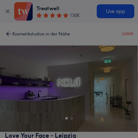
Treatwell
Use app
130K
Kosmetikstudios in der Nähe
LOGIN
Love Your Face - Leipzig