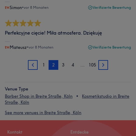
Simon
•
vor 8 Monaten
Verifizierte Bewertung
Perfekcyjne cięcie! Miła atmosfera. Dziękuję
Mateusz
•
vor 8 Monaten
Verifizierte Bewertung
1
2
3
4
…
105
1
3
Venue Type
Barber Shop in Breite Straße, Köln
Kosmetikstudio in Breite
Straße, Köln
See more venues in Breite Straße, Köln
Kontakt
Entdecke