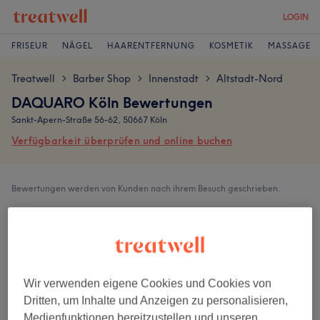
LOGIN
FRISEUR
NÄGEL
HAARENTFERNUNG
KOSMETIK
MASSAGE
Treatwell
Barber Shop
Innenstadt
Altstadt-Nord
>
>
>
DAQUARO Köln Bewertungen
Sankt-Apern-Straße 56-62, 50667 Köln
Verfügbarkeit überprüfen und online buchen
Bewertungen werden von Kunden nach ihrem Besuch geschrieben.
4,9
794 Bewertungen
Wir verwenden eigene Cookies und Cookies von
Ambiente
Dritten, um Inhalte und Anzeigen zu personalisieren,
Medienfunktionen bereitzustellen und unseren