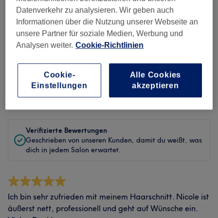
Sauberkeit
Datenverkehr zu analysieren. Wir geben auch
Informationen über die Nutzung unserer Webseite an
Service
unsere Partner für soziale Medien, Werbung und
Analysen weiter.
Cookie-Richtlinien
Bewertungen filtern
Cookie-
Alle Cookies
Einstellungen
akzeptieren
Bewertung
Nach Sternen filtern
Verifizierte Bewertungen
Geschrieben von unseren Kunden, damit du weißt, was
dich in jedem Salon erwartet.
Ich bin sehr zufrieden mit meinem Haarschnitt. Nicole ist
äußerst nett, professionell und geht auf Wünsche ein.