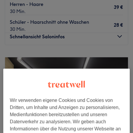
Herren - Haare
39 €
30 Min.
Schüler - Haarschnitt ohne Waschen
28 €
30 Min.
Schnellansicht Saloninfos
Montag
11:00
–
20:00
Dienstag
11:00
–
20:00
Mittwoch
11:00
–
20:00
Donnerstag
11:00
–
20:00
Freitag
11:00
–
20:00
Samstag
11:00
–
20:00
Sonntag
Geschlossen
Wir verwenden eigene Cookies und Cookies von
Dritten, um Inhalte und Anzeigen zu personalisieren,
Gönn dir eine Auszeit und einen neuen Haarschnitt im
Medienfunktionen bereitzustellen und unseren
renommierten Barbershop Popeye's Barbershop in der
Datenverkehr zu analysieren. Wir geben auch
Kölner Innenstadt. Ob trendige Haarstylings oder
Informationen über die Nutzung unserer Webseite an
klassische Rasur, das breitgefächerte Angebot lässt keine