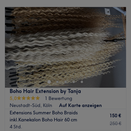
Montag
Geschlossen
Zurück zur Salonansicht
Dienstag
09:00
–
18:00
Mittwoch
09:00
–
18:00
Donnerstag
09:00
–
18:00
Freitag
09:00
–
18:00
Samstag
09:00
–
17:00
Sonntag
Geschlossen
Stilvoll und men only: der Dandy Shop Cologne in Kölns
Innenstadt überzeugt mit einem einzigartigen
Salonkonzept nur für Herren. Zeitlos, klassisch und top
modern - unbedingt reinschauen, Kettengasse 10-12! Am
besten klickst du durch das Angebot und lässt dich
Boho Hair Extension by Tanja
begeistern. Einen freien Termin kannst du jederzeit hier
5,0
1 Bewertung
online buchen!
Neustadt-Süd, Köln
Auf Karte anzeigen
Extensions Summer Boho Braids
Im Dandy Shop macht man keine halben Sachen, sondern
150 €
inkl.Kanekalon Boho Hair 60 cm
setzt auf Qualität durch und durch. Allein die Einrichtung
250 €
4 Std.
ist einfach unfassbar cool. Komfortable Ledersessel und