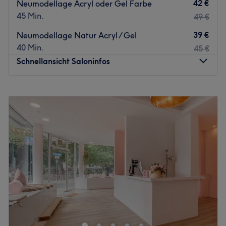
42 €
Neumodellage Acryl oder Gel Farbe
45 Min.
49 €
39 €
Neumodellage Natur Acryl / Gel
40 Min.
45 €
Schnellansicht Saloninfos
Montag
10:00
–
20:30
Dienstag
10:00
–
20:30
Mittwoch
10:00
–
20:30
Donnerstag
10:00
–
20:30
Freitag
10:00
–
20:30
Samstag
10:00
–
21:00
Sonntag
Geschlossen
Zu einem rundum gepflegten Aussehen gehören natürlich
auch Hände und Füße. Daher hat sich OrigiNails
Beautique in der Kölner Altstadt genau darauf
spezialisiert. Hier kannst du dir neben pflegenden