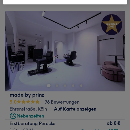
Montag
10:00
–
20:15
Dienstag
10:00
–
20:15
Mittwoch
10:00
–
20:15
Donnerstag
10:00
–
20:15
Freitag
10:00
–
20:15
Samstag
10:00
–
20:15
Sonntag
Geschlossen
Zeitlos stilvoll präsentiert sich Manekii Lashes & Beauty
auch in Köln in der Altstadt-Nord und bietet ein breit
gefächertes Spektrum von Wimpernverlängerung. Buche
deinen Wunschtermin ganz einfach und schnell online mit
Treatwell und freu dich schon jetzt auf dein Strahlen!
made by prinz
5,0
96 Bewertungen
Im modernen Salon angekommen bemerkt man schnell,
Ehrenstraße, Köln
Auf Karte anzeigen
dass sich hier alles rund um die Schönheit dreht.
Nebenzeiten
Entspanne dich beim Termin und wache mit einem
ab
0 €
Erstberatung Perücke
unwiderstehlichen Augenaufschlag auf. In einer schicken