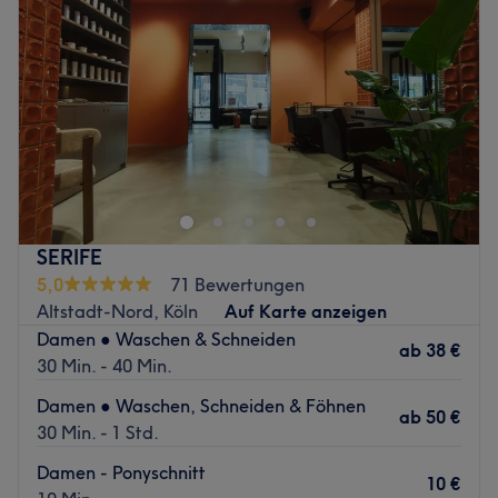
Donnerstag
09:00
–
19:00
Freitag
09:00
–
19:00
Samstag
09:00
–
16:00
Sonntag
Geschlossen
Wenn du einen exklusiven Ort für deine Schönheit suchst,
ist TANTJE - Beauty & Lifestyle in Köln genau dein Spot.
In der belebten Innenstadt nahe der Ehrenstraße erwartet
dich ein umfassendes Programm für eine strahlende
Ausstrahlung. Ob für deine Hochzeit oder einfach, um
SERIFE
dein schönstes Ich vom Profi betonen zu lassen, hier stehst
5,0
71 Bewertungen
du im Mittelpunkt. Gönn dir deine wohlverdiente Auszeit
Altstadt-Nord, Köln
Auf Karte anzeigen
und lass dich in entspannter Atmosphäre rundum
Damen ● Waschen & Schneiden
verschönern.
ab
38 €
30 Min. - 40 Min.
Nächste öffentliche Verkehrsmittel:
Damen ● Waschen, Schneiden & Föhnen
ab
50 €
Du erreichst den Salon ganz bequem in nur fünf
30 Min. - 1 Std.
Gehminuten von der Tramhaltestelle Appellhofplatz.
Damen - Ponyschnitt
10 €
Das Team: