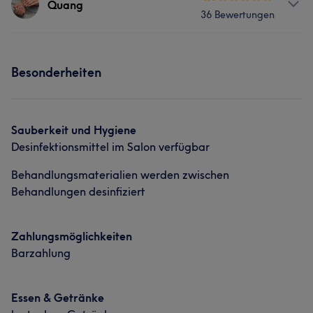
Quang
Was unsere Kunden über Lan sagen
36 Bewertungen
Friseur
Gesicht
Massage
Freundlich
6
Talentiert
6
Kompetent
6
Herzlich
6
Info
Was unsere Kunden über Kim sagen
Besonderheiten
Inhaber
Sympathisch
12
Talentiert
6
Kompetent
6
Services
Detailverliebt
6
Sauberkeit und Hygiene
Friseur
Massage
Desinfektionsmittel im Salon verfügbar
Behandlungsmaterialien werden zwischen
Was unsere Kunden über Quang sagen
Behandlungen desinfiziert
Aufmerksam
7
Professionell
5
Zahlungsmöglichkeiten
Barzahlung
Essen & Getränke