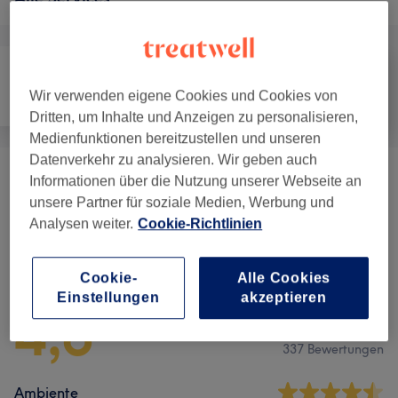
Wir verwenden eigene Cookies und Cookies von
Friseur
Gesicht
Massage
Dritten, um Inhalte und Anzeigen zu personalisieren,
Medienfunktionen bereitzustellen und unseren
Datenverkehr zu analysieren. Wir geben auch
Informationen über die Nutzung unserer Webseite an
Massage
(
8
)
ab 32 €
unsere Partner für soziale Medien, Werbung und
Analysen weiter.
Cookie-Richtlinien
Salonbewertungen
Cookie-
Alle Cookies
Einstellungen
akzeptieren
4,6
337 Bewertungen
Ambiente