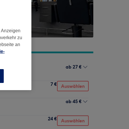
d Anzeigen
nverkehr zu
ebseite an
e-
ab
27 €
n
7 €
Auswählen
ab
45 €
24 €
Auswählen