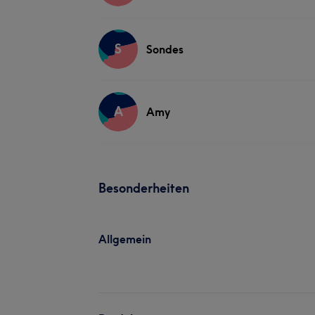
S
Sondes
A
Amy
Besonderheiten
Allgemein