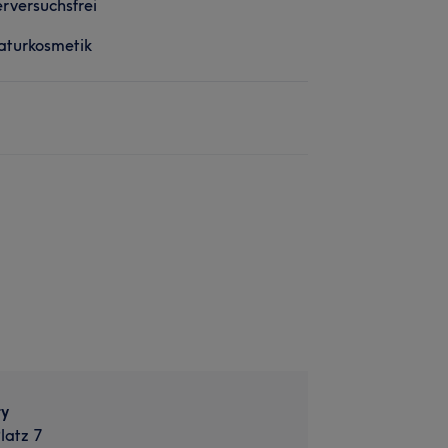
erversuchsfrei
aturkosmetik
ty
latz 7