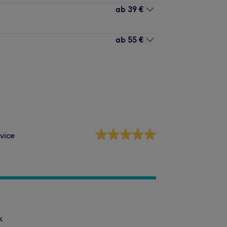
ab
39 €
ab
55 €
vice
k