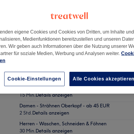
enden eigene Cookies und Cookies von Dritten, um Inhalte un
nalisieren, Medienfunktionen bereitzustellen und unseren Date
en
,
81541
ren. Wir geben auch Informationen über die Nutzung unserer W
artner für soziale Medien, Werbung und Analysen weiter.
Cooki
ien
Damen - Waschen & Schneiden
40 Min.
Details anzeigen
Cookie-Einstellungen
Alle Cookies akzeptiere
Augenbrauen färben
15 Min.
Details anzeigen
Damen - Strähnen Oberkopf - ab 45 EUR
2 Std.
Details anzeigen
Herren - Waschen, Schneiden & Föhnen
30 Min.
Details anzeigen