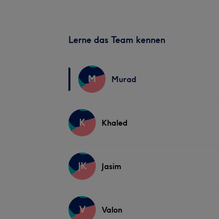
Lerne das Team kennen
M
Murad
K
Khaled
JK
Jasim
V
Valon