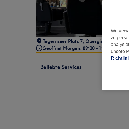
Wir verw
zu perso
Tegernseer Platz 7
,
Obergiesing
,
Münch
analysie
Geöffnet Morgen: 09:00 - 19:00
unsere P
Richtlin
Beliebte Services