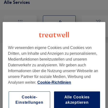
Alle Services
Alle
Friseur
Gesicht
Wir verwenden eigene Cookies und Cookies von
Herren - Haarschnitte & Stylings
(
5
)
ab 25 €
Dritten, um Inhalte und Anzeigen zu personalisieren,
Medienfunktionen bereitzustellen und unseren
Damen - Haarschnitte & Stylings
(
4
)
ab 16 €
Datenverkehr zu analysieren. Wir geben auch
Informationen über die Nutzung unserer Webseite an
Kinder - Haarschnitte & Stylings
(
2
)
22 €
unsere Partner für soziale Medien, Werbung und
Analysen weiter.
Cookie-Richtlinien
Damen - Farbe & Coloration
(
6
)
ab 40 €
Cookie-
Alle Cookies
Haarkuren & Pflege
(
2
)
ab 8 €
Einstellungen
akzeptieren