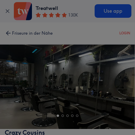
Treatwell
Use app
130K
Friseure in der Nähe
LOGIN
Crazy Cousins