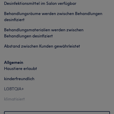
Services
Desinfektionsmittel im Salon verfügbar
Talentiert
6
Friseur
Behandlungsräume werden zwischen Behandlungen
Was unsere Kunden über Leontrim sagen
desinfiziert
Sympathisch
5
Behandlungsmaterialien werden zwischen
Behandlungen desinfiziert
Abstand zwischen Kunden gewährleistet
Allgemein
Haustiere erlaubt
kinderfreundlich
LGBTQIA+
klimatisiert