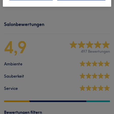
Herren - Farbe & Grauhaarkaschierung
(
1
)
23 €
Salonbewertungen
4,9
497 Bewertungen
Ambiente
Sauberkeit
Service
Bewertungen filtern