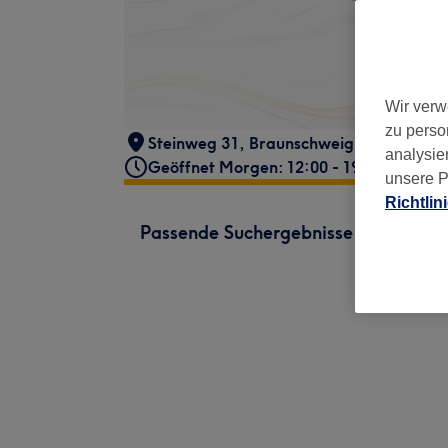
Wir verw
zu perso
Steinweg 31
,
Braunschweig
,
38100
analysie
Geöffnet Morgen: 12:00 - 19:00
unsere P
Richtlin
Passende Suchergebnisse