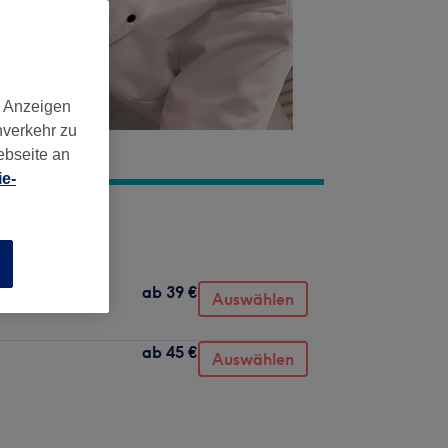
d Anzeigen
nverkehr zu
ebseite an
e-
n
ab
39 €
Auswählen
ab
45 €
Auswählen