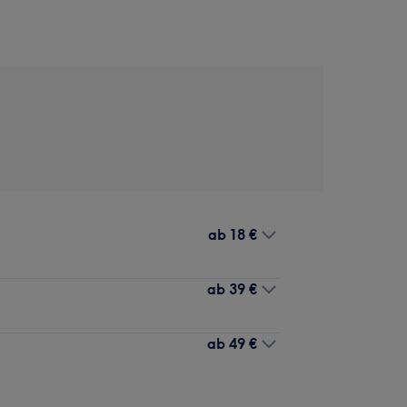
ab
18 €
ab
39 €
ab
49 €