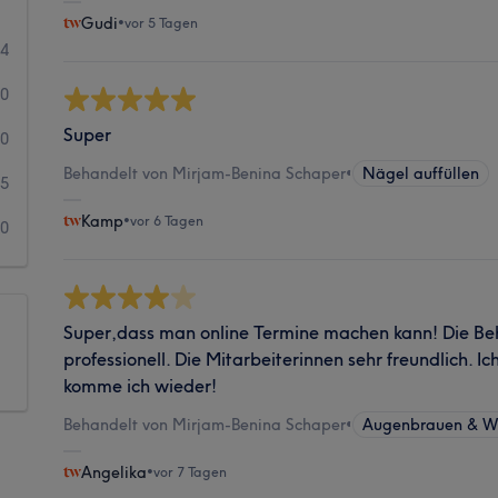
Gudi
•
vor 5 Tagen
64
70
Super
10
Behandelt von Mirjam-Benina Schaper
•
Nägel auffüllen
5
Kamp
•
vor 6 Tagen
10
Super,dass man online Termine machen kann! Die Be
professionell. Die Mitarbeiterinnen sehr freundlich. 
komme ich wieder!
Behandelt von Mirjam-Benina Schaper
•
Augenbrauen & W
Angelika
•
vor 7 Tagen