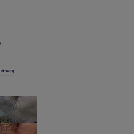
a
fernung