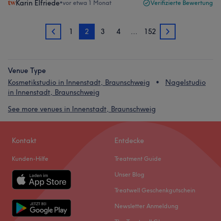
Karin Elfriede
•
vor etwa 1 Monat
Verifizierte Bewertung
1
2
3
4
…
152
1
3
Venue Type
Kosmetikstudio in Innenstadt, Braunschweig
Nagelstudio
in Innenstadt, Braunschweig
See more venues in Innenstadt, Braunschweig
Kontakt
Entdecke
Kunden-Hilfe
Treatment Guide
Unser Blog
Treatwell Geschenkgutschein
Newsletter Anmeldung