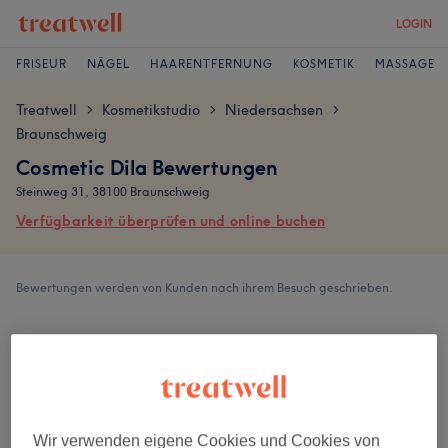
LOGIN
FRISEUR
NÄGEL
HAARENTFERNUNG
KOSMETIK
MASSAGE
Treatwell
Kosmetikstudio
Niedersachsen
>
>
>
Braunschweig
Cosmetic Dila Bewertungen
Steinweg 31, 38100 Braunschweig
Verfügbarkeit überprüfen und online buchen
Bewertungen werden von Kunden nach ihrem Besuch geschrieben.
4,8
1178 Bewertungen
Ambiente
Wir verwenden eigene Cookies und Cookies von