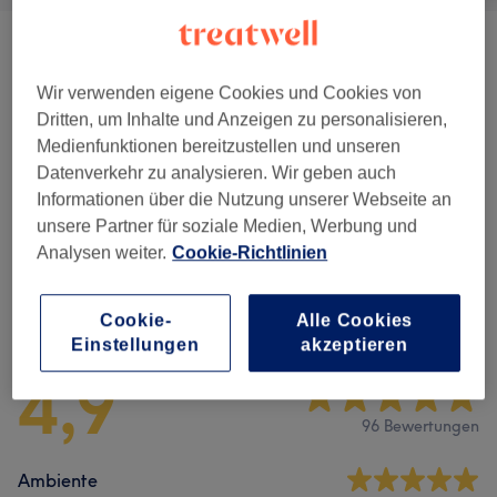
Beratung
(
4
)
20 €
Wir verwenden eigene Cookies und Cookies von
Herren
(
2
)
ab 15 €
Dritten, um Inhalte und Anzeigen zu personalisieren,
Medienfunktionen bereitzustellen und unseren
Kinder
(
1
)
25 €
Datenverkehr zu analysieren. Wir geben auch
Informationen über die Nutzung unserer Webseite an
Damen
(
12
)
ab 13 €
unsere Partner für soziale Medien, Werbung und
Analysen weiter.
Cookie-Richtlinien
Salonbewertungen
Cookie-
Alle Cookies
Einstellungen
akzeptieren
4,9
96 Bewertungen
Ambiente