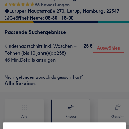
4,9
96 Bewertungen
Luruper Hauptstraße 270
,
Lurup
,
Hamburg
,
22547
Geöffnet Heute: 08:30 - 18:00
Passende Suchergebnisse
25 €
Kinderhaarschnitt inkl. Waschen +
Auswählen
Föhnen (bis 10 Jahre)(ab25€)
45 Min.
Details anzeigen
Nicht gefunden wonach du gesucht hast?
Alle Services
Alle
Friseur
Gesicht