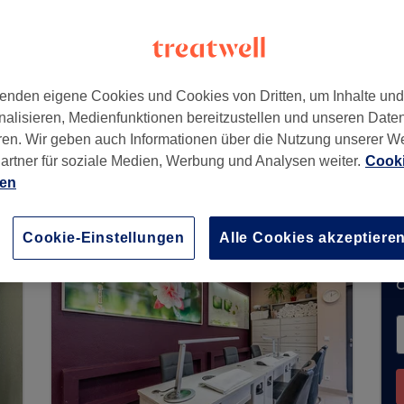
331
enden eigene Cookies und Cookies von Dritten, um Inhalte un
nalisieren, Medienfunktionen bereitzustellen und unseren Date
ren. Wir geben auch Informationen über die Nutzung unserer W
artner für soziale Medien, Werbung und Analysen weiter.
Cooki
 keine Buchungen über Treatwell entgegen. Nutz
ien
hrer Nähe zu finden.
Dort warten viele erstklassi
Cookie-Einstellungen
Alle Cookies akzeptiere