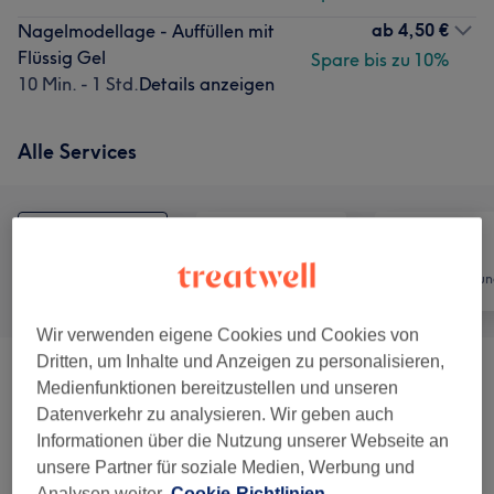
ab
4,50 €
Nagelmodellage - Auffüllen mit
Flüssig Gel
Spare bis zu 10%
10 Min. - 1 Std.
Details anzeigen
Alle Services
Alle
Nägel
Haarentfernun
Wir verwenden eigene Cookies und Cookies von
Dritten, um Inhalte und Anzeigen zu personalisieren,
Maniküre & Pediküre
(
3
)
ab 13,50 €
Medienfunktionen bereitzustellen und unseren
Datenverkehr zu analysieren. Wir geben auch
Nagelmodellage
(
8
)
ab 4,50 €
Informationen über die Nutzung unserer Webseite an
unsere Partner für soziale Medien, Werbung und
Augenbrauen & Wimpernbehandlungen
(
6
)
ab 10 €
Analysen weiter.
Cookie-Richtlinien