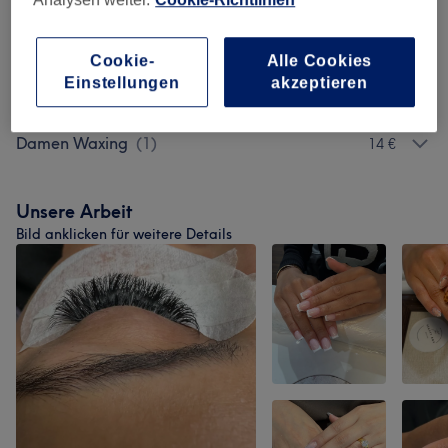
Wimpernverlängerungen
(
9
)
ab 35 €
Cookie-
Alle Cookies
Einstellungen
akzeptieren
Massagen
(
1
)
ab 35 €
Damen Waxing
(
1
)
14 €
Unsere Arbeit
Bild anklicken für weitere Details