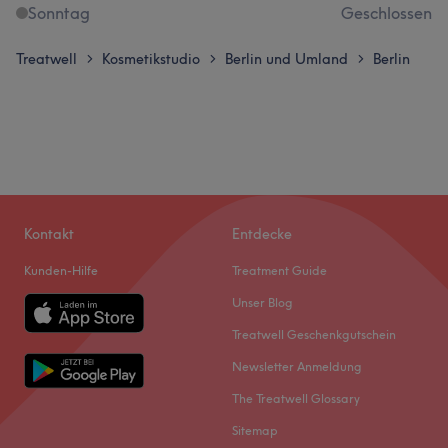
Sonntag
Geschlossen
Treatwell
Kosmetikstudio
Berlin und Umland
Berlin
>
>
>
Kontakt
Entdecke
Kunden-Hilfe
Treatment Guide
Unser Blog
Treatwell Geschenkgutschein
Newsletter Anmeldung
The Treatwell Glossary
Sitemap