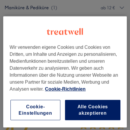
Maniküre & Pediküre
(
1
)
ab 12 €
Gesichtsbehandlungen
(
19
)
ab 52 €
Zubuchbar Zu Gesichtsbehandlungen
(
3
)
ab 36 €
Wir verwenden eigene Cookies und Cookies von
Körperbehandlungen
(
1
)
ab 68 €
Dritten, um Inhalte und Anzeigen zu personalisieren,
Medienfunktionen bereitzustellen und unseren
Augenbrauen & Wimpern
(
3
)
ab 18 €
Datenverkehr zu analysieren. Wir geben auch
Informationen über die Nutzung unserer Webseite an
Extras
(
1
)
85 €
unsere Partner für soziale Medien, Werbung und
Analysen weiter.
Cookie-Richtlinien
Salonbewertungen
Cookie-
Alle Cookies
Einstellungen
akzeptieren
4,7