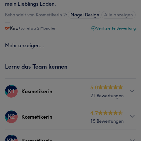
mein Lieblings Laden.
Behandelt von Kosmetikerin 2
•
Nagel Design
Alle anzeigen
Kira
•
vor etwa 2 Monaten
Verifizierte Bewertung
Mehr anzeigen...
Lerne das Team kennen
5.0
K1
Kosmetikerin
21 Bewertungen
Info
4.7
K2
Kosmetikerin
15 Bewertungen
✨ Carmen Rusu – Die Kunst der Ästhetik &
Fachkompetenz Mein Name ist Carmen Rusu. Als
Expertin mit Erfahrung seit 1989 (seit 37 jahren)stehe ich
Info
KM