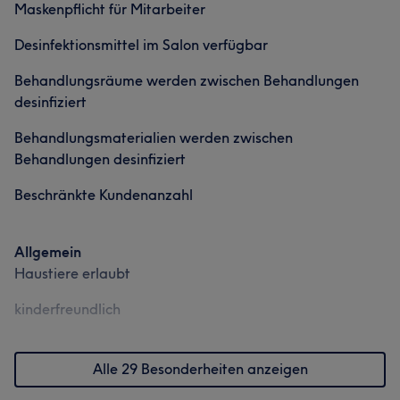
Services
Services
Maskenpflicht für Mitarbeiter
höchstem Niveau zu erfahren.
Desinfektionsmittel im Salon verfügbar
Nägel
Körper
Gesicht
Nägel
Körper
Gesicht
Massage
Services
Behandlungsräume werden zwischen Behandlungen
Haarentfernung
Haarentfernung
desinfiziert
Nägel
Körper
Gesicht
Behandlungsmaterialien werden zwischen
Haarentfernung
Behandlungen desinfiziert
Beschränkte Kundenanzahl
Allgemein
Haustiere erlaubt
kinderfreundlich
Alle 29 Besonderheiten anzeigen