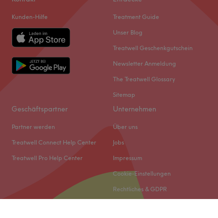
Kunden-Hilfe
Treatment Guide
Unser Blog
Treatwell Geschenkgutschein
Newsletter Anmeldung
The Treatwell Glossary
Sitemap
Geschäftspartner
Unternehmen
Partner werden
Über uns
Treatwell Connect Help Center
Jobs
Treatwell Pro Help Center
Impressum
Cookie-Einstellungen
Rechtliches & GDPR