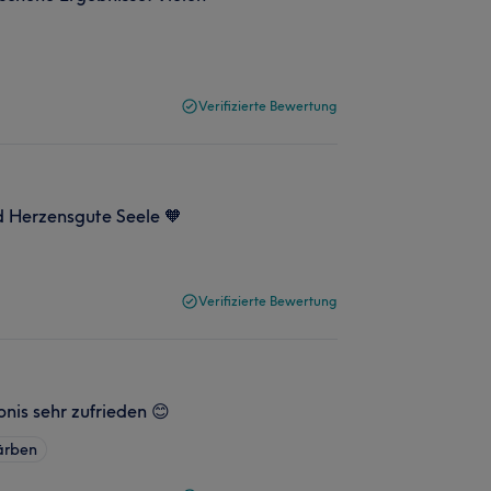
Verifizierte Bewertung
nd Herzensgute Seele 🧡
Verifizierte Bewertung
nis sehr zufrieden 😊
ärben