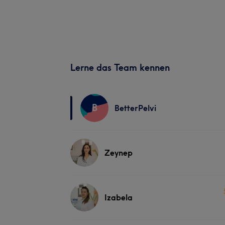
Lerne das Team kennen
B
BetterPelvi
Zeynep
Izabela