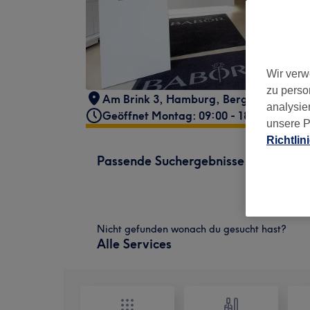
Wir verw
zu perso
Am Brink 3
,
Hamburg, Bergedorf
,
2102
analysie
Geöffnet Montag: 09:00 - 18:00
unsere P
Richtlin
Passende Suchergebnisse
Nicht gefunden wonach du gesucht hast?
Alle Services