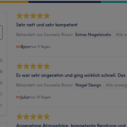
Sehr nett und sehr kompetent
Behandelt von Soumela Rizzo
•
Extras Nagelstudio
Alle 
Björn
•
vor 5 Tagen
05
38
Es war sehr angenehm und ging wirklich schnell. Das 
5
Behandelt von Soumela Rizzo
•
Nagel Design
Alle anzei
7
Julia
•
vor 10 Tagen
1
Angenehme Atmosphäre, kompetente Beratung und s