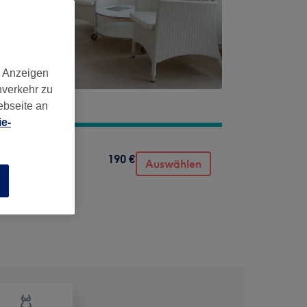
d Anzeigen
nverkehr zu
ebseite an
e-
190 €
Auswählen
n