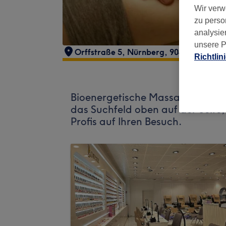
Wir verw
zu perso
analysie
unsere P
Orffstraße 5
,
Nürnberg
,
90439
Richtlin
Bioenergetische Massage Salama
das Suchfeld oben auf der Seite
Profis auf Ihren Besuch.