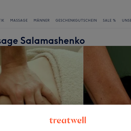
IK
MASSAGE
MÄNNER
GESCHENKGUTSCHEIN
SALE %
UNS
ssage Salamashenko