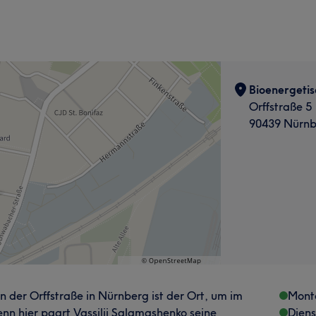
Bioenergeti
Orffstraße 5
90439 Nürnb
der Orffstraße in Nürnberg ist der Ort, um im
Mont
Denn hier paart Vassilij Salamashenko seine
Dien