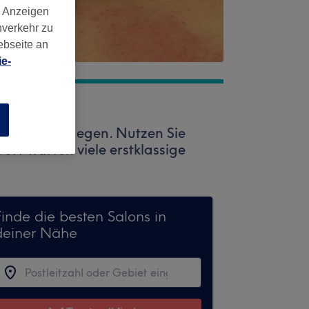
d Anzeigen
nverkehr zu
ebseite an
e-
n
atwell entgegen. Nutzen Sie
Dort warten viele erstklassige
Finde die besten Salons in
deiner Nähe