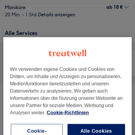
ab
18 €
Maniküre
20 Min. - 1 Std.
Details anzeigen
Alle Services
Alle
Nägel
Massage
Wir verwenden eigene Cookies und Cookies von
Dritten, um Inhalte und Anzeigen zu personalisieren,
Medienfunktionen bereitzustellen und unseren
Datenverkehr zu analysieren. Wir geben auch
Nagelmodellage
(
3
)
ab 18 €
Informationen über die Nutzung unserer Webseite an
unsere Partner für soziale Medien, Werbung und
Maniküre & Pediküre
(
6
)
ab 0,50 €
Analysen weiter.
Cookie-Richtlinien
Massagen
(
1
)
ab 42,50 €
Cookie-
Alle Cookies