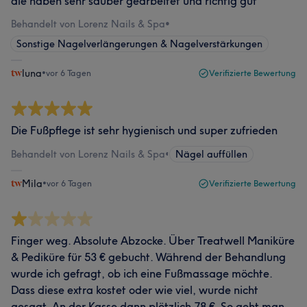
die haben sehr sauber gearbeitet und richtig gut
Behandelt von Lorenz Nails & Spa
•
Sonstige Nagelverlängerungen & Nagelverstärkungen
luna
•
vor 6 Tagen
Verifizierte Bewertung
Die Fußpflege ist sehr hygienisch und super zufrieden
Behandelt von Lorenz Nails & Spa
•
Nägel auffüllen
Mila
•
vor 6 Tagen
Verifizierte Bewertung
Finger weg. Absolute Abzocke. Über Treatwell Maniküre
& Pediküre für 53 € gebucht. Während der Behandlung
wurde ich gefragt, ob ich eine Fußmassage möchte.
Dass diese extra kostet oder wie viel, wurde nicht
gesagt. An der Kasse dann plötzlich 78 €. So geht man