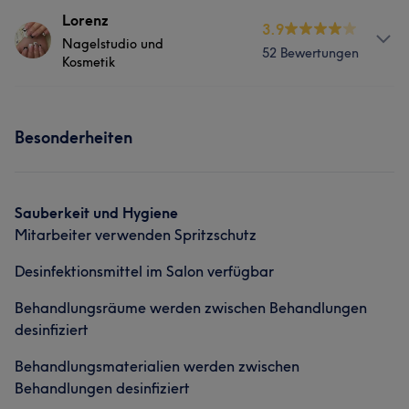
Services
Lorenz
3.9
Nagelstudio und
52 Bewertungen
Nägel
Massage
Kosmetik
Services
Besonderheiten
Nägel
Massage
Portfolio
Sauberkeit und Hygiene
Mitarbeiter verwenden Spritzschutz
Desinfektionsmittel im Salon verfügbar
Behandlungsräume werden zwischen Behandlungen
desinfiziert
Behandlungsmaterialien werden zwischen
Behandlungen desinfiziert