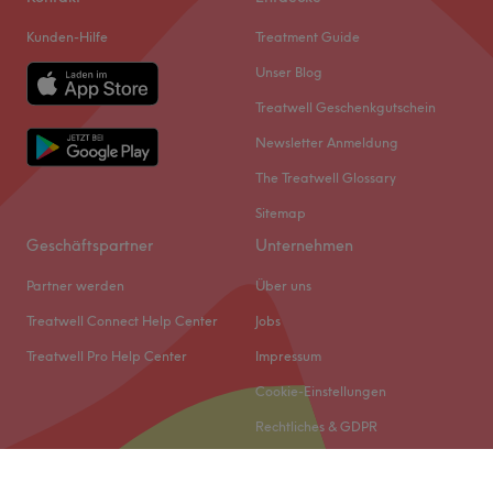
Kunden-Hilfe
Treatment Guide
Unser Blog
Treatwell Geschenkgutschein
Newsletter Anmeldung
The Treatwell Glossary
Sitemap
Geschäftspartner
Unternehmen
Partner werden
Über uns
Treatwell Connect Help Center
Jobs
Treatwell Pro Help Center
Impressum
Cookie-Einstellungen
Rechtliches & GDPR