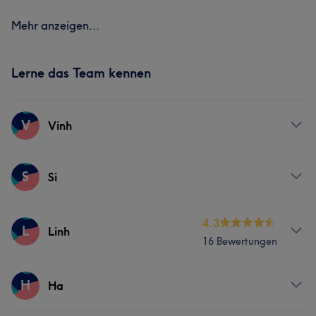
Mehr anzeigen...
Lerne das Team kennen
V
Vinh
Services
S
Si
Nägel
Massage
Services
4.3
L
Linh
16 Bewertungen
Nägel
Massage
Services
H
Ha
Nägel
Massage