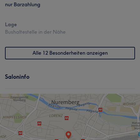
nur Barzahlung
Lage
Bushaltestelle in der Nähe
Was unsere Kunden über Mina sagen
Professionell
7
Freundlich
5
Talentiert
5
Alle 12 Besonderheiten anzeigen
Saloninfo