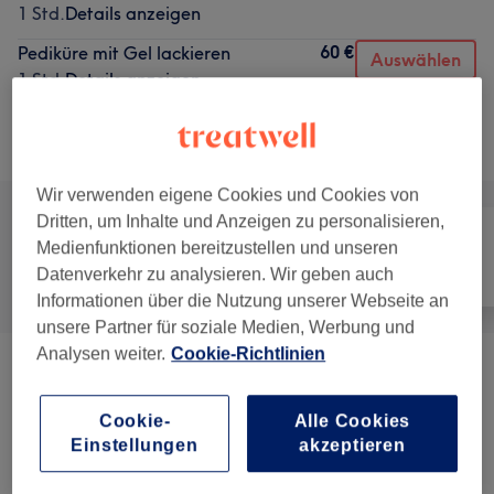
1 Std.
Details anzeigen
60 €
Pediküre mit Gel lackieren
Auswählen
1 Std.
Details anzeigen
Alle Services
Wir verwenden eigene Cookies und Cookies von
Dritten, um Inhalte und Anzeigen zu personalisieren,
Medienfunktionen bereitzustellen und unseren
Datenverkehr zu analysieren. Wir geben auch
Alle
Nägel
Gesicht
Informationen über die Nutzung unserer Webseite an
unsere Partner für soziale Medien, Werbung und
Analysen weiter.
Cookie-Richtlinien
Nagelmodellage
(
9
)
ab 28 €
Cookie-
Alle Cookies
Maniküre & Pediküre
(
9
)
ab 18 €
Einstellungen
akzeptieren
Wimpernverlängerungen
(
8
)
ab 25 €