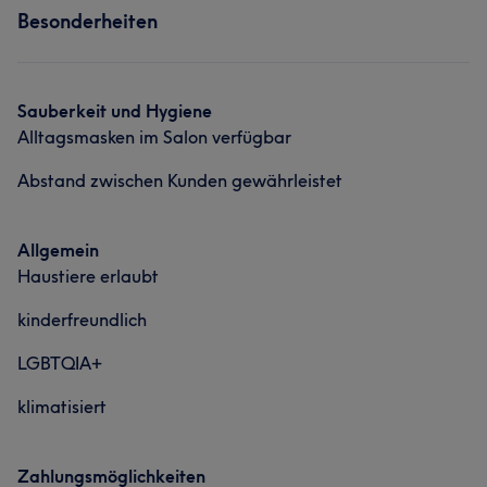
Besonderheiten
Nägel
Gesicht
Services
Nägel
Gesicht
Portfolio
Sauberkeit und Hygiene
Alltagsmasken im Salon verfügbar
Portfolio
Abstand zwischen Kunden gewährleistet
Allgemein
Haustiere erlaubt
kinderfreundlich
LGBTQIA+
klimatisiert
Zahlungsmöglichkeiten