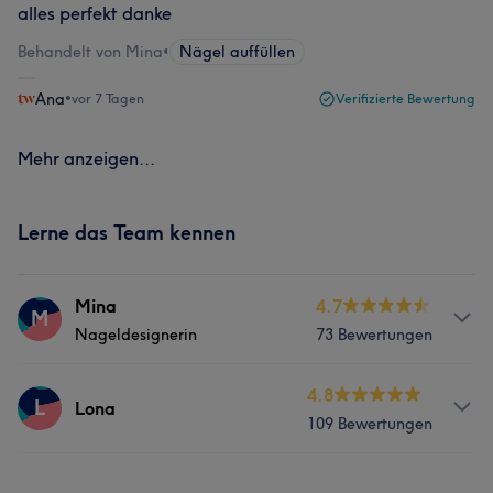
alles perfekt danke
Behandelt von Mina
•
Nägel auffüllen
Ana
•
vor 7 Tagen
Verifizierte Bewertung
Mehr anzeigen...
Lerne das Team kennen
Mina
4.7
M
Nageldesignerin
73 Bewertungen
Info
4.8
L
Lona
109 Bewertungen
Mit über 7 Jahren Erfahrung in großen Studios arbeite
ich stets sauber, sorgfältig und mit dem Ziel, jede
Kundin glücklich zu machen.
Services