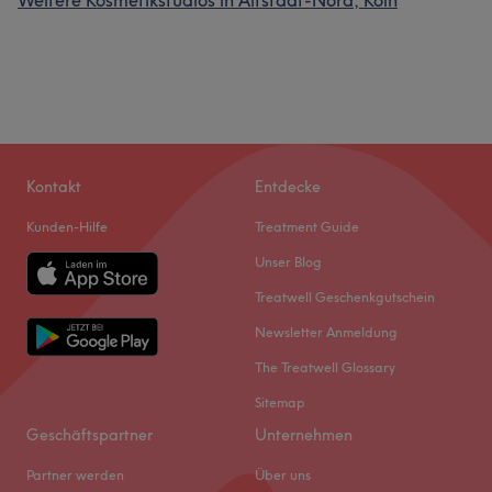
Weitere Kosmetikstudios in Altstadt-Nord, Köln
Kontakt
Entdecke
Kunden-Hilfe
Treatment Guide
Unser Blog
Treatwell Geschenkgutschein
Newsletter Anmeldung
The Treatwell Glossary
Sitemap
Geschäftspartner
Unternehmen
Partner werden
Über uns