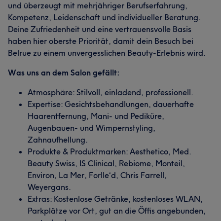
und überzeugt mit mehrjähriger Berufserfahrung,
Kompetenz, Leidenschaft und individueller Beratung.
Deine Zufriedenheit und eine vertrauensvolle Basis
haben hier oberste Priorität, damit dein Besuch bei
Belrue zu einem unvergesslichen Beauty-Erlebnis wird.
Was uns an dem Salon gefällt:
Was unsere Kunden über Yagmur sagen
Atmosphäre: Stilvoll, einladend, professionell.
Expertise: Gesichtsbehandlungen, dauerhafte
Freundlich
13
Sympathisch
9
Professionell
9
Haarentfernung, Mani- und Pediküre,
Augenbauen- und Wimpernstyling,
Aufmerksam
6
Zahnaufhellung.
Produkte & Produktmarken: Aesthetico, Med.
Beauty Swiss, IS Clinical, Rebiome, Monteil,
Environ, La Mer, Forlle‘d, Chris Farrell,
Weyergans.
Extras: Kostenlose Getränke, kostenloses WLAN,
Parkplätze vor Ort, gut an die Öffis angebunden,