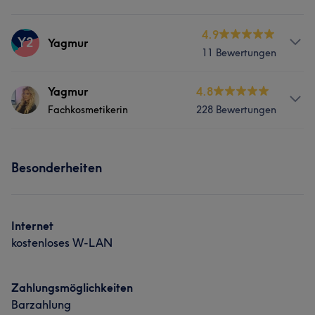
4.9
Y2
Yagmur
11 Bewertungen
Services
Yagmur
4.8
Fachkosmetikerin
228 Bewertungen
Gesicht
Info
Besonderheiten
Expertin für dermatologische Hautgesundheit
Services
Internet
Nägel
Körper
Gesicht
Massage
kostenloses W-LAN
Haarentfernung
Kosmetische Zahnmedizin
Zahlungsmöglichkeiten
Barzahlung
Portfolio