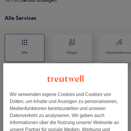
10 Min.
Details anzeigen
Alle Services
Alle
Nägel
Haarentfernun
Gesichtsbehandlungen
(
7
)
ab 39 €
Wir verwenden eigene Cookies und Cookies von
Akne Behandlung
(
1
)
ab 39 €
Dritten, um Inhalte und Anzeigen zu personalisieren,
Medienfunktionen bereitzustellen und unseren
Wimpernlifting&Augenbrauenlifting
(
3
)
ab 12 €
Datenverkehr zu analysieren. Wir geben auch
Informationen über die Nutzung unserer Webseite an
Wimpernwelle &
ab 44 €
unsere Partner für soziale Medien, Werbung und