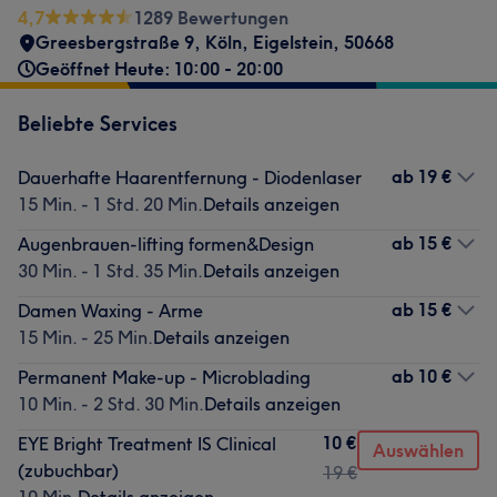
4,7
1289 Bewertungen
Greesbergstraße 9
,
Köln, Eigelstein
,
50668
Geöffnet Heute: 10:00 - 20:00
Beliebte Services
ab
19 €
Dauerhafte Haarentfernung - Diodenlaser
15 Min. - 1 Std. 20 Min.
Details anzeigen
ab
15 €
Augenbrauen-lifting formen&Design
30 Min. - 1 Std. 35 Min.
Details anzeigen
ab
15 €
Damen Waxing - Arme
15 Min. - 25 Min.
Details anzeigen
ab
10 €
Permanent Make-up - Microblading
10 Min. - 2 Std. 30 Min.
Details anzeigen
10 €
EYE Bright Treatment IS Clinical
Auswählen
(zubuchbar)
19 €