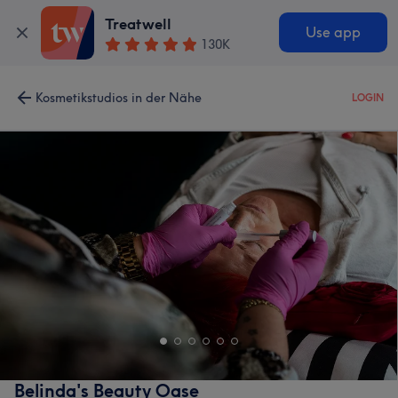
Treatwell
Use app
130K
Kosmetikstudios in der Nähe
LOGIN
Belinda's Beauty Oase